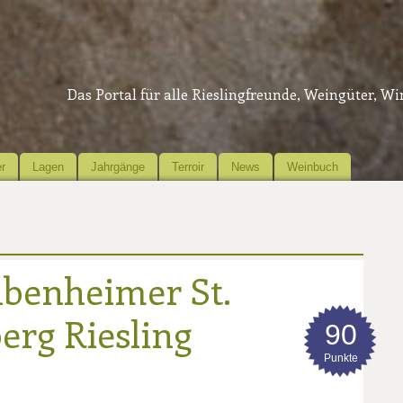
Das Portal für alle Rieslingfreunde, Weingüter, W
r
Lagen
Jahrgänge
Terroir
News
Weinbuch
ubenheimer St.
erg Riesling
90
Punkte