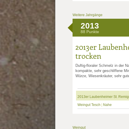
Weitere Jahrgänge
2013
88 Punkte
2013er Laubenhe
trocken
Duftig-floraler Schmelz in der 
kompakte, sehr geschliffene Mi
Würze, Wiesenkräuter, sehr gute
2013er Laubenheimer St. Remigi
Weingut Tesch
|
Nahe
Weingut