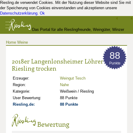
Riesling.de verwendet Cookies. Mit der Nutzung dieser Website sind Sie mit
der Speicherung von Cookies einverstanden und akzeptieren unsere
Datenschutzerklärung
.
Ok
Das Portal für alle Rieslingfreunde, Weingüter, Winzer
Home
Weine
und Kenner
88
2018er Langenlonsheimer Löhrer Berg
Punkte
Riesling trocken
Erzeuger:
Weingut Tesch
Region:
Nahe
Kategorie:
Weißwein / Riesling
User Bewertung:
88 Punkte
Riesling.de:
88 Punkte
Bewertung