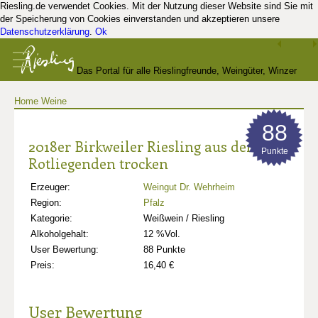
Riesling.de verwendet Cookies. Mit der Nutzung dieser Website sind Sie mit
der Speicherung von Cookies einverstanden und akzeptieren unsere
Datenschutzerklärung
.
Ok
Das Portal für alle Rieslingfreunde, Weingüter, Winzer
Home
Weine
und Kenner
88
2018er Birkweiler Riesling aus dem
Punkte
Rotliegenden trocken
Erzeuger:
Weingut Dr. Wehrheim
Region:
Pfalz
Kategorie:
Weißwein / Riesling
Alkoholgehalt:
12 %Vol.
User Bewertung:
88 Punkte
Preis:
16,40 €
User Bewertung