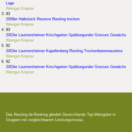
Lage
Weingut Knipser
93
2009er Halbstück Reserve Riesling trocken
Weingut Knipser
93
2003er Laumersheimer Kirschgarten Spätburgunder Grosses Gewächs
Weingut Knipser
92
2003er Laumersheimer Kapellenberg Riesling Trockenbeerenauslese
Weingut Knipser
92
2003er Laumersheimer Kirschgarten Spätburgunder Grosses Gewächs
Weingut Knipser
Die besten Weingüter
Das Riesling.de-Ranking gliedert Deutschlands Top-Weingüter in
Gruppen mit vergleichbarem Leistungsniveau.