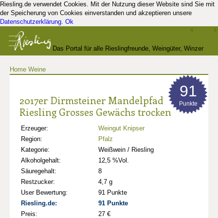
Riesling.de verwendet Cookies. Mit der Nutzung dieser Website sind Sie mit
der Speicherung von Cookies einverstanden und akzeptieren unsere
Datenschutzerklärung
.
Ok
Das Portal für alle Rieslingfreunde, Weingüter, Winzer
Home
Weine
und Kenner
91
2017er Dirmsteiner Mandelpfad
Punkte
Riesling Grosses Gewächs trocken
Erzeuger:
Weingut Knipser
Region:
Pfalz
Kategorie:
Weißwein / Riesling
Alkoholgehalt:
12,5 %Vol.
Säuregehalt:
8
Restzucker:
4,7 g
User Bewertung:
91 Punkte
Riesling.de:
91 Punkte
Preis:
27 €