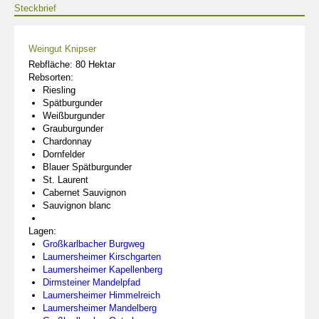
Steckbrief
Weingut Knipser
Rebfläche: 80 Hektar
Rebsorten:
Riesling
Spätburgunder
Weißburgunder
Grauburgunder
Chardonnay
Dornfelder
Blauer Spätburgunder
St. Laurent
Cabernet Sauvignon
Sauvignon blanc
Lagen:
Großkarlbacher Burgweg
Laumersheimer Kirschgarten
Laumersheimer Kapellenberg
Dirmsteiner Mandelpfad
Laumersheimer Himmelreich
Laumersheimer Mandelberg