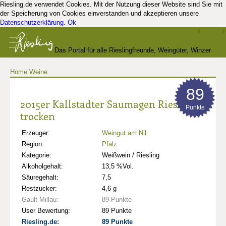
Riesling.de verwendet Cookies. Mit der Nutzung dieser Website sind Sie mit
der Speicherung von Cookies einverstanden und akzeptieren unsere
Datenschutzerklärung
.
Ok
Das Portal für alle Rieslingfreunde, Weingüter, Winzer
Home
Weine
und Kenner
89
2015er Kallstadter Saumagen Riesling
Punkte
trocken
Erzeuger:
Weingut am Nil
Region:
Pfalz
Kategorie:
Weißwein / Riesling
Alkoholgehalt:
13,5 %Vol.
Säuregehalt:
7,5
Restzucker:
4,6 g
Gault Millau:
89 Punkte
User Bewertung:
89 Punkte
Riesling.de:
89 Punkte