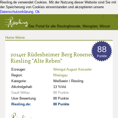
Riesling.de verwendet Cookies. Mit der Nutzung dieser Website sind Sie mit
der Speicherung von Cookies einverstanden und akzeptieren unsere
Datenschutzerklärung
.
Ok
Das Portal für alle Rieslingfreunde, Weingüter, Winzer
Home
Weine
und Kenner
88
2014er Rüdesheimer Berg Roseneck
Punkte
Riesling "Alte Reben"
Erzeuger:
Weingut August Kesseler
Region:
Rheingau
Kategorie:
Weißwein / Riesling
Alkoholgehalt:
13 %Vol.
Gault Millau:
88 Punkte
User Bewertung:
88 Punkte
Riesling.de:
88 Punkte