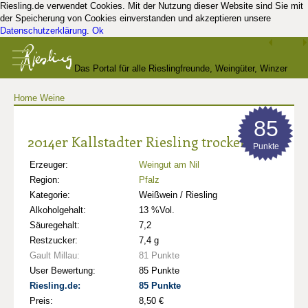
Riesling.de verwendet Cookies. Mit der Nutzung dieser Website sind Sie mit
der Speicherung von Cookies einverstanden und akzeptieren unsere
Datenschutzerklärung
.
Ok
Das Portal für alle Rieslingfreunde, Weingüter, Winzer
Home
Weine
und Kenner
85
2014er Kallstadter Riesling trocken
Punkte
Erzeuger:
Weingut am Nil
Region:
Pfalz
Kategorie:
Weißwein / Riesling
Alkoholgehalt:
13 %Vol.
Säuregehalt:
7,2
Restzucker:
7,4 g
Gault Millau:
81 Punkte
User Bewertung:
85 Punkte
Riesling.de:
85 Punkte
Preis:
8,50 €