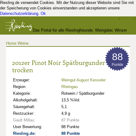
Riesling.de verwendet Cookies. Mit der Nutzung dieser Website sind Sie mit
der Speicherung von Cookies einverstanden und akzeptieren unsere
Datenschutzerklärung
.
Ok
Das Portal für alle Rieslingfreunde, Weingüter, Winzer
Home
Weine
und Kenner
88
2012er Pinot Noir Spätburgunder
Punkte
trocken
Erzeuger:
Weingut August Kesseler
Region:
Rheingau
Kategorie:
Rotwein / Spätburgunder
Alkoholgehalt:
13,5 %Vol.
Säuregehalt:
5,1
Restzucker:
4,9 g
Gault Millau:
87 Punkte
User Bewertung:
88 Punkte
Riesling.de:
88 Punkte