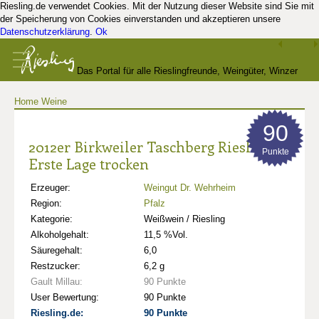
Riesling.de verwendet Cookies. Mit der Nutzung dieser Website sind Sie mit
der Speicherung von Cookies einverstanden und akzeptieren unsere
Datenschutzerklärung
.
Ok
Das Portal für alle Rieslingfreunde, Weingüter, Winzer
Home
Weine
und Kenner
90
2012er Birkweiler Taschberg Riesling
Punkte
Erste Lage trocken
Erzeuger:
Weingut Dr. Wehrheim
Region:
Pfalz
Kategorie:
Weißwein / Riesling
Alkoholgehalt:
11,5 %Vol.
Säuregehalt:
6,0
Restzucker:
6,2 g
Gault Millau:
90 Punkte
User Bewertung:
90 Punkte
Riesling.de:
90 Punkte