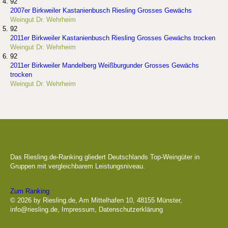
92
2007er Birkweiler Kastanienbusch Riesling Grosses Gewächs
Weingut Dr. Wehrheim
92
2011er Birkweiler Kastanienbusch Riesling Grosses Gewächs trocken
Weingut Dr. Wehrheim
92
2011er Birkweiler Mandelberg Weißburgunder Grosses Gewächs
trocken
Weingut Dr. Wehrheim
Die besten Weingüter
Das Riesling.de-Ranking gliedert Deutschlands Top-Weingüter in
Gruppen mit vergleichbarem Leistungsniveau.
Zum Ranking
© 2026 by Riesling.de, Am Mittelhafen 10, 48155 Münster,
info@riesling.de
,
Impressum
,
Datenschutzerklärung