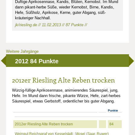
Duftige Aprikosennase, Kandis, Blüten, Kernobst. Im Mund
dann pikant-herbe Süße, wieder Kernobst, Birne, Kandis,
Hefe, Süßholz, Aprikose, Kerne, guter Abgang, süß-
kräuteriger Nachhall.
jk/riesling.de // 11.02.2013 // 87 Punkte //
Weitere Jahrgänge
2012
84 Punkte
2012er Riesling Alte Reben trocken
Würzig-füllige Aprikosennase, animierendes Säurespiel, jung,
Hefe. Im Mund dann frische, pikante Würze, Hefe, zart-herbes
Säurespiel, etwas Gerbstoff, ordentlicher bis guter Abgang.
Punkte
2012er Riesling Alte Reben trocken
84
Weingut Reichsgraf von Kesselstatt
|
Mosel (Saar, Ruwer)