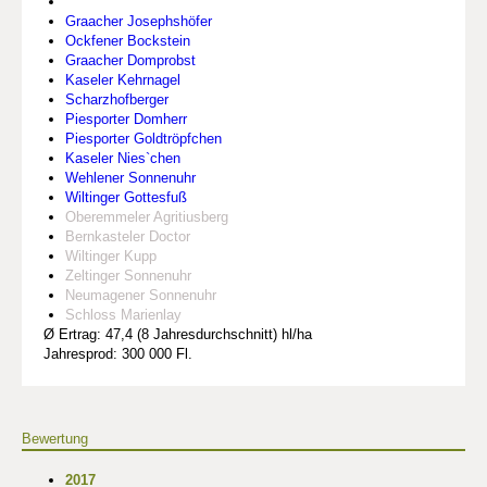
Graacher Josephshöfer
Ockfener Bockstein
Graacher Domprobst
Kaseler Kehrnagel
Scharzhofberger
Piesporter Domherr
Piesporter Goldtröpfchen
Kaseler Nies`chen
Wehlener Sonnenuhr
Wiltinger Gottesfuß
Oberemmeler Agritiusberg
Bernkasteler Doctor
Wiltinger Kupp
Zeltinger Sonnenuhr
Neumagener Sonnenuhr
Schloss Marienlay
Ø Ertrag: 47,4 (8 Jahresdurchschnitt) hl/ha
Jahresprod: 300 000 Fl.
Bewertung
2017