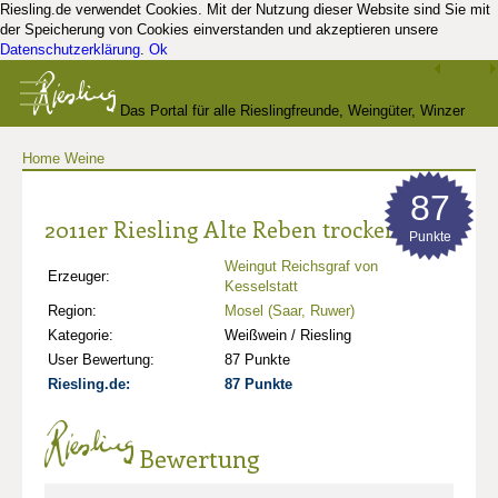
Riesling.de verwendet Cookies. Mit der Nutzung dieser Website sind Sie mit
der Speicherung von Cookies einverstanden und akzeptieren unsere
Datenschutzerklärung
.
Ok
Das Portal für alle Rieslingfreunde, Weingüter, Winzer
Home
Weine
und Kenner
87
2011er Riesling Alte Reben trocken
Punkte
Weingut Reichsgraf von
Erzeuger:
Kesselstatt
Region:
Mosel (Saar, Ruwer)
Kategorie:
Weißwein / Riesling
User Bewertung:
87 Punkte
Riesling.de:
87 Punkte
Bewertung