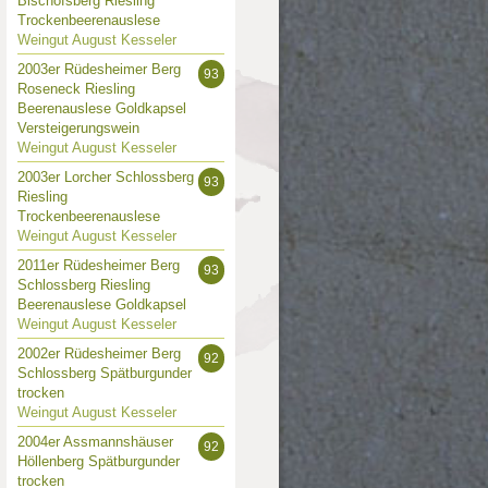
Bischofsberg Riesling
Trockenbeerenauslese
Weingut August Kesseler
2003er Rüdesheimer Berg
93
Roseneck Riesling
Beerenauslese Goldkapsel
Versteigerungswein
Weingut August Kesseler
2003er Lorcher Schlossberg
93
Riesling
Trockenbeerenauslese
Weingut August Kesseler
2011er Rüdesheimer Berg
93
Schlossberg Riesling
Beerenauslese Goldkapsel
Weingut August Kesseler
2002er Rüdesheimer Berg
92
Schlossberg Spätburgunder
trocken
Weingut August Kesseler
2004er Assmannshäuser
92
Höllenberg Spätburgunder
trocken