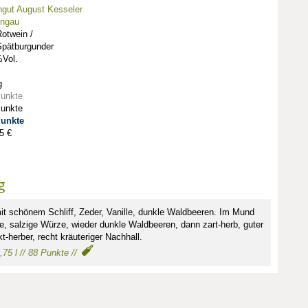
gut August Kesseler
ingau
otwein /
Spätburgunder
Vol.
g
Punkte
Punkte
Punkte
5 €
g
it schönem Schliff, Zeder, Vanille, dunkle Waldbeeren. Im Mund
e, salzige Würze, wieder dunkle Waldbeeren, dann zart-herb, guter
-herber, recht kräuteriger Nachhall.
,75 l // 88 Punkte //