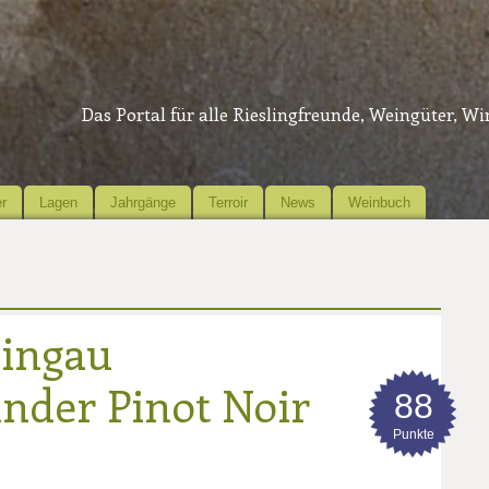
Das Portal für alle Rieslingfreunde, Weingüter, W
r
Lagen
Jahrgänge
Terroir
News
Weinbuch
eingau
nder Pinot Noir
88
Punkte