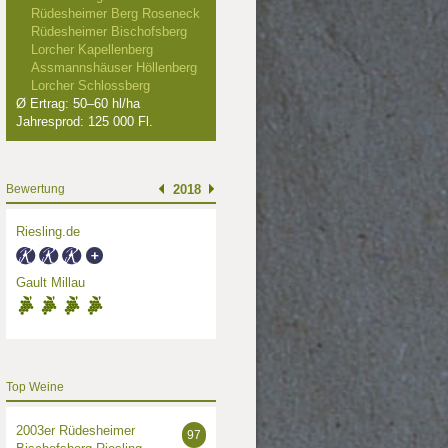
Rüdesheimer Berg Roseneck
Rüdesheimer Bischofsberg
Lorcher Kapellenberg
Assmannshäuser Höllenberg
Lorcher Schlossberg
Ø Ertrag: 50–60 hl/ha
Jahresprod: 125 000 Fl.
Bewertung
2018
Riesling.de
Gault Millau
Top Weine
2003er Rüdesheimer
97