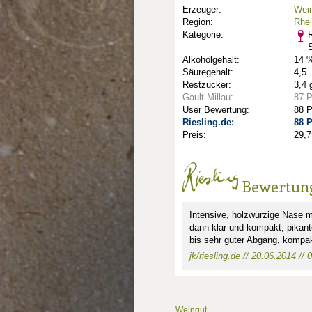
Erzeuger:
Wein
Region:
Rhe
Kategorie:
R
Alkoholgehalt:
14 %
Säuregehalt:
4,5
Restzucker:
3,4 
Gault Millau:
87 
User Bewertung:
88 
Riesling.de:
88 
Preis:
29,7
nkte: 3.25
e Punkte: 3.25
ng.de Punkte: 3.25
Bewertun
unkte: 4
au Punkte: 4
Millau Punkte: 4
lt-Millau Punkte: 4
Intensive, holzwürzige Nase m
dann klar und kompakt, pikant
bis sehr guter Abgang, kompakt
jk/riesling.de // 20.06.2014 // 0
Weingut