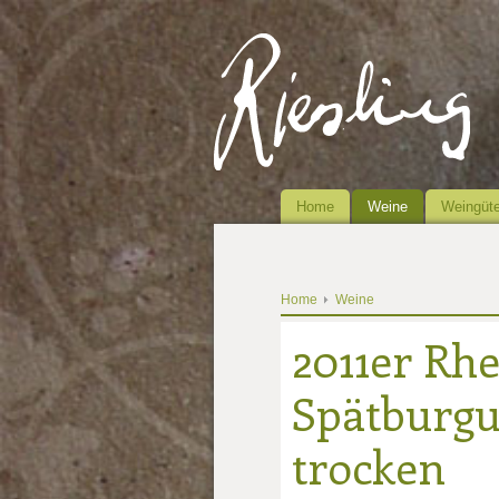
Home
Weine
Weingüte
Home
Weine
2011er Rh
Spätburgu
trocken