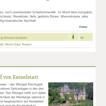
ase, noch unentwickelte Schiefermineralik. Im Mund dann kompakte,
e Schmelz, Reneklode, Hefe, gedörrte Birnen, Wiesenkräuter, alles
fig-mineralischer Nachhall.
Punkte
ling Grosses Gewächs
90
att
|
Mosel (Saar, Ruwer)
 von Kesselstatt
Ruwer – das Weingut Reichsgraf
mehrere Spitzenlagen in den drei
er. Das Weingut stellt sich dabei
lichkeit der Weinberge optimal in
d hauptsächlich auf Handarbeit
rch wird die Nachhaltigkeit,