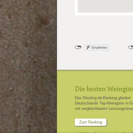
Die besten Weingüt
Das Riesling.de-Ranking gliedert
Deutschlands Top-Weingüter in G
mit vergleichbarem Leistungsnive
Zum Ranking