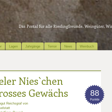
Das Portal für alle Rieslingfreunde, Weingüter, W
r
Lagen
Jahrgänge
Terroir
News
Weinbuch
eler Nies`chen
Grosses Gewächs
88
Punkte
gut Reichsgraf von
elstatt