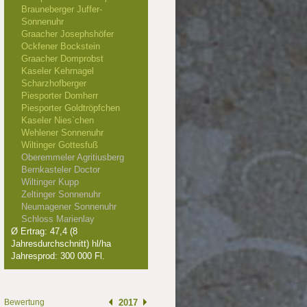
Brauneberger Juffer-
Sonnenuhr
Graacher Josephshöfer
Ockfener Bockstein
Graacher Domprobst
Kaseler Kehrnagel
Scharzhofberger
Piesporter Domherr
Piesporter Goldtröpfchen
Kaseler Nies`chen
Wehlener Sonnenuhr
Wiltinger Gottesfuß
Oberemmeler Agritiusberg
Bernkasteler Doctor
Wiltinger Kupp
Zeltinger Sonnenuhr
Neumagener Sonnenuhr
Schloss Marienlay
Ø Ertrag: 47,4 (8
012
Jahresdurchschnitt) hl/ha
Jahresprod: 300 000 Fl.
 Punkte
Bewertung
2017