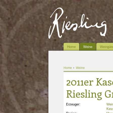
Home
Weine
Weingüte
Home
Weine
2011er Kas
Riesling 
Erzeuger:
Wein
Kess