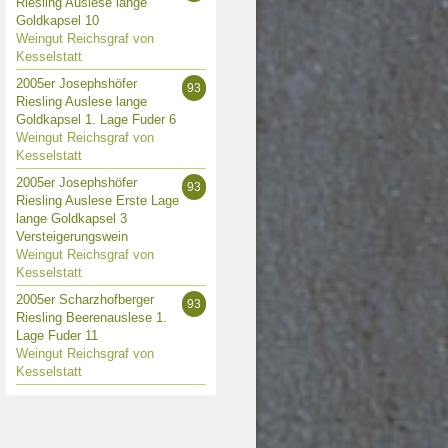
Riesling Auslese lange
Goldkapsel 10
Weingut Reichsgraf von
Kesselstatt
2005er Josephshöfer
93
Riesling Auslese lange
Goldkapsel 1. Lage Fuder 6
Weingut Reichsgraf von
Kesselstatt
2005er Josephshöfer
93
Riesling Auslese Erste Lage
lange Goldkapsel 3
Versteigerungswein
Weingut Reichsgraf von
Kesselstatt
2005er Scharzhofberger
93
Riesling Beerenauslese 1.
Lage Fuder 11
Weingut Reichsgraf von
Kesselstatt