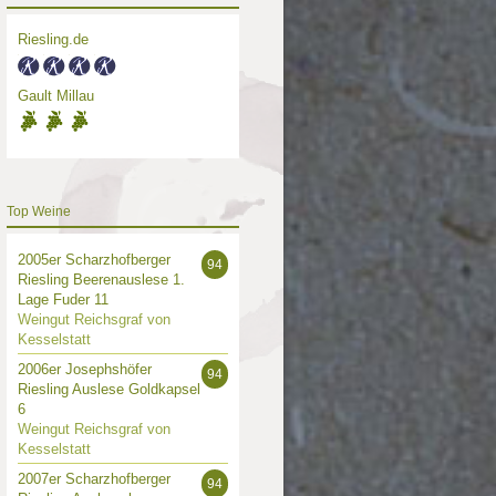
Riesling.de
Gault Millau
Top Weine
2005er Scharzhofberger
94
Riesling Beerenauslese 1.
Lage Fuder 11
Weingut Reichsgraf von
Kesselstatt
2006er Josephshöfer
94
Riesling Auslese Goldkapsel
6
Weingut Reichsgraf von
Kesselstatt
2007er Scharzhofberger
94