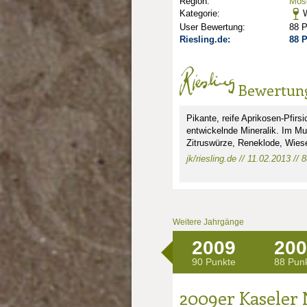
Region:
Mose
Kategorie:
W
User Bewertung:
88 
Riesling.de:
88 
Bewertun
Pikante, reife Aprikosen-Pfirs
entwickelnde Mineralik. Im M
Zitruswürze, Reneklode, Wiese
jk/riesling.de // 11.02.2013 // 
Weitere Jahrgänge
2009
200
90 Punkte
88 Pun
2009er Kaseler 