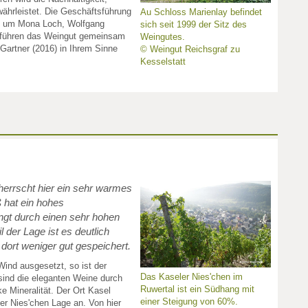
ährleistet. Die Geschäftsführung
Au Schloss Marienlay befindet
m um Mona Loch, Wolfgang
sich seit 1999 der Sitz des
 führen das Weingut gemeinsam
Weingutes.
Gartner (2016) in Ihrem Sinne
© Weingut Reichsgraf zu
Kesselstatt
herrscht hier ein sehr warmes
 hat ein hohes
gt durch einen sehr hohen
l der Lage ist es deutlich
 dort weniger gut gespeichert.
Wind ausgesetzt, so ist der
Das Kaseler Nies'chen im
sind die eleganten Weine durch
Ruwertal ist ein Südhang mit
e Mineralität. Der Ort Kasel
einer Steigung von 60%.
er Nies'chen Lage an. Von hier