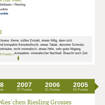
l (Saar, Ruwer)
eißwein / Riesling
Punkte
Punkte
g
ichnase, Kerne, süßes Extrakt, etwas füllig, dann sich
und kompakte Kernobstfrucht, etwas Tabak, dezenter Schmelz,
nkräuter, recht mineralisch, etwas Hefe, sehr guter Abgang,
kompakter, mineralischer Nachhall. Braucht noch Zeit.
88 Punkte //
8
2007
2006
2005
2
kte
87 Punkte
91 Punkte
83 Punkte
89
Nies`chen Riesling Grosses