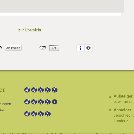
zur Übersicht
er
Aufsteiger:
bzw. mit st
ruppen
au.
Absteiger:
verschlech
Tendenz.