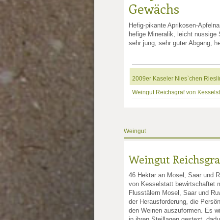
Gewächs
Hefig-pikante Aprikosen-Apfeln
nkte: 4
e Punkte: 4
ng.de Punkte: 4
sling.de Punkte: 4
hefige Mineralik, leicht nussig
sehr jung, sehr guter Abgang, he
unkte: 3
au Punkte: 3
Millau Punkte: 3
2009er Kaseler Nies`chen Ries
Weingut Reichsgraf von Kesselst
Weingut
Weingut Reichsgraf
46 Hektar an Mosel, Saar und 
von Kesselstatt bewirtschaftet 
Flusstälern Mosel, Saar und Ruw
der Herausforderung, die Persön
den Weinen auszuformen. Es wir
in ihren Steillagen gestezt, dadu