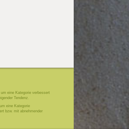
um eine Kategorie verbessert
eigender Tendenz.
um eine Kategorie
tert bzw. mit abnehmender