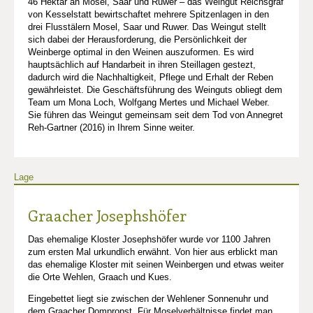
46 Hektar an Mosel, Saar und Ruwer – das Weingut Reichsgraf
von Kesselstatt bewirtschaftet mehrere Spitzenlagen in den
drei Flusstälern Mosel, Saar und Ruwer. Das Weingut stellt
sich dabei der Herausforderung, die Persönlichkeit der
Weinberge optimal in den Weinen auszuformen. Es wird
hauptsächlich auf Handarbeit in ihren Steillagen gestezt,
dadurch wird die Nachhaltigkeit, Pflege und Erhalt der Reben
gewährleistet. Die Geschäftsführung des Weinguts obliegt dem
Team um Mona Loch, Wolfgang Mertes und Michael Weber.
Sie führen das Weingut gemeinsam seit dem Tod von Annegret
Reh-Gartner (2016) in Ihrem Sinne weiter.
Lage
Graacher Josephshöfer
Das ehemalige Kloster Josephshöfer wurde vor 1100 Jahren
zum ersten Mal urkundlich erwähnt. Von hier aus erblickt man
das ehemalige Kloster mit seinen Weinbergen und etwas weiter
die Orte Wehlen, Graach und Kues.
Eingebettet liegt sie zwischen der Wehlener Sonnenuhr und
dem Graacher Dompropst. Für Moselverhältnisse findet man