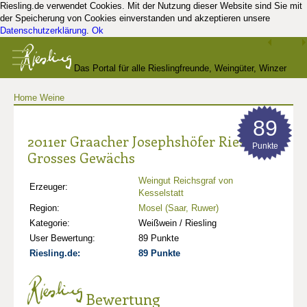
Riesling.de verwendet Cookies. Mit der Nutzung dieser Website sind Sie mit
der Speicherung von Cookies einverstanden und akzeptieren unsere
Datenschutzerklärung
.
Ok
Das Portal für alle Rieslingfreunde, Weingüter, Winzer
Home
Weine
und Kenner
89
2011er Graacher Josephshöfer Riesling
Punkte
Grosses Gewächs
Weingut Reichsgraf von
Erzeuger:
Kesselstatt
Region:
Mosel (Saar, Ruwer)
Kategorie:
Weißwein / Riesling
User Bewertung:
89 Punkte
Riesling.de:
89 Punkte
Bewertung