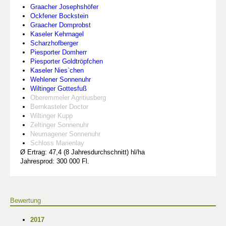
Graacher Josephshöfer
Ockfener Bockstein
Graacher Domprobst
Kaseler Kehrnagel
Scharzhofberger
Piesporter Domherr
Piesporter Goldtröpfchen
Kaseler Nies`chen
Wehlener Sonnenuhr
Wiltinger Gottesfuß
Oberemmeler Agritiusberg
Bernkasteler Doctor
Wiltinger Kupp
Zeltinger Sonnenuhr
Neumagener Sonnenuhr
Schloss Marienlay
Ø Ertrag: 47,4 (8 Jahresdurchschnitt) hl/ha
Jahresprod: 300 000 Fl.
Bewertung
2017