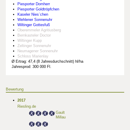
Piesporter Domherr
Piesporter Goldtröpfchen
Kaseler Nies`chen
Wehlener Sonnenuhr
Wiltinger Gottesfuß
Oberemmeler Agritiusberg
Bernkasteler Doctor
Wiltinger Kupp
Zeltinger Sonnenuhr
Neumagener Sonnenuhr
Schloss Marienlay
Ø Ertrag: 47,4 (8 Jahresdurchschnitt) hl/ha
Jahresprod: 300 000 Fl.
Bewertung
2017
Riesling.de
Gault
Millau