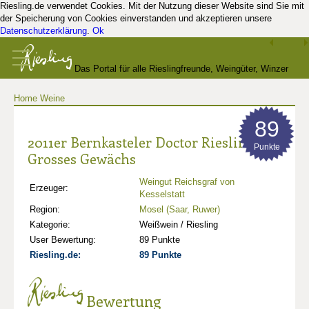
Riesling.de verwendet Cookies. Mit der Nutzung dieser Website sind Sie mit
der Speicherung von Cookies einverstanden und akzeptieren unsere
Datenschutzerklärung
.
Ok
Das Portal für alle Rieslingfreunde, Weingüter, Winzer
Home
Weine
und Kenner
89
2011er Bernkasteler Doctor Riesling
Punkte
Grosses Gewächs
Weingut Reichsgraf von
Erzeuger:
Kesselstatt
Region:
Mosel (Saar, Ruwer)
Kategorie:
Weißwein / Riesling
User Bewertung:
89 Punkte
Riesling.de:
89 Punkte
Bewertung