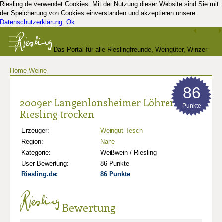
Riesling.de verwendet Cookies. Mit der Nutzung dieser Website sind Sie mit
der Speicherung von Cookies einverstanden und akzeptieren unsere
Datenschutzerklärung
.
Ok
Das Portal für alle Rieslingfreunde, Weingüter, Winzer
Home
Weine
und Kenner
86
2009er Langenlonsheimer Löhrer Berg
Punkte
Riesling trocken
Erzeuger:
Weingut Tesch
Region:
Nahe
Kategorie:
Weißwein / Riesling
User Bewertung:
86 Punkte
Riesling.de:
86 Punkte
Bewertung