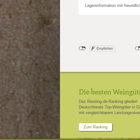
Lageninformation mit freundli
Die besten Weingüt
Das Riesling.de-Ranking gliedert
Deutschlands Top-Weingüter in G
mit vergleichbarem Leistungsnive
Zum Ranking
© 2026 by Riesling.de, Am Mittel