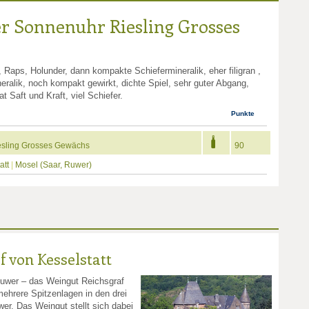
r Sonnenuhr Riesling Grosses
 Raps, Holunder, dann kompakte Schiefermineralik, eher filigran ,
ineralik, noch kompakt gewirkt, dichte Spiel, sehr guter Abgang,
t Saft und Kraft, viel Schiefer.
Punkte
esling Grosses Gewächs
90
att
|
Mosel (Saar, Ruwer)
 von Kesselstatt
Ruwer – das Weingut Reichsgraf
mehrere Spitzenlagen in den drei
er. Das Weingut stellt sich dabei