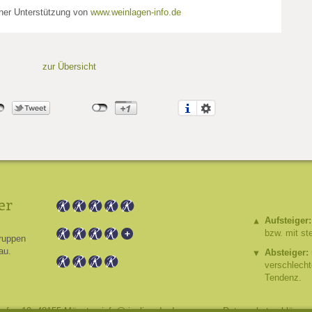
cher Unterstützung von
www.weinlagen-info.de
zur Übersicht
er
Aufsteiger:
bzw. mit st
ruppen
au.
Absteiger:
verschlech
Tendenz.
hafen 10, 48155 Münster,
info@riesling.de
,
Impressum
,
Datenschutzerklärung