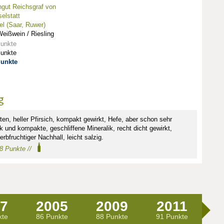
gut Reichsgraf von
elstatt
l (Saar, Ruwer)
eißwein / Riesling
Punkte
Punkte
Punkte
g
en, heller Pfirsich, kompakt gewirkt, Hefe, aber schon sehr
 und kompakte, geschliffene Mineralik, recht dicht gewirkt,
rbfruchtiger Nachhall, leicht salzig.
88 Punkte //
7
2005
2009
2011
2
kte
86 Punkte
88 Punkte
91 Punkte