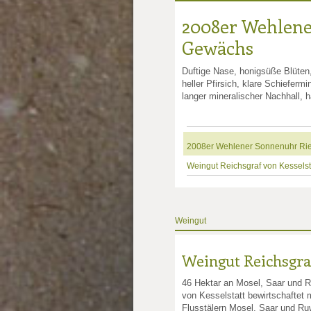
2008er Wehlene
nkte: 4
e Punkte: 4
ng.de Punkte: 4
sling.de Punkte: 4
Gewächs
Duftige Nase, honigsüße Blüten,
unkte: 3
au Punkte: 3
Millau Punkte: 3
heller Pfirsich, klare Schieferm
langer mineralischer Nachhall, ha
2008er Wehlener Sonnenuhr Ri
Weingut Reichsgraf von Kesselst
Weingut
Weingut Reichsgraf
46 Hektar an Mosel, Saar und 
von Kesselstatt bewirtschaftet 
Flusstälern Mosel, Saar und Ruw