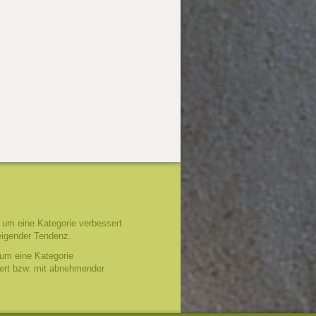
um eine Kategorie verbessert
eigender Tendenz.
um eine Kategorie
tert bzw. mit abnehmender