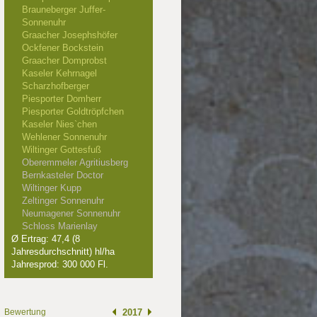
Brauneberger Juffer-
Sonnenuhr
Graacher Josephshöfer
Ockfener Bockstein
Graacher Domprobst
Kaseler Kehrnagel
Scharzhofberger
Piesporter Domherr
Piesporter Goldtröpfchen
Kaseler Nies`chen
Wehlener Sonnenuhr
Wiltinger Gottesfuß
Oberemmeler Agritiusberg
Bernkasteler Doctor
Wiltinger Kupp
Zeltinger Sonnenuhr
Neumagener Sonnenuhr
Schloss Marienlay
Ø Ertrag: 47,4 (8
Jahresdurchschnitt) hl/ha
Jahresprod: 300 000 Fl.
012
Bewertung
2017