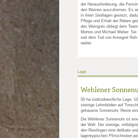
der Herausforderung, die Persön
den Weinen auszuformen. Es wir
in ihren Steillagen gestezt, dadu
Pflege und Erhalt der Reben gew
des Weinguts obliegt dem Tea
Mertes und Michael Weber. Sie
seit dem Tod von Annegret Reh-
weiter.
Lage
Wehlener Sonnen
50 ha südsüdwestliche Lage, 100
steinige Lehmböden auf Tonschi
gehauene Sonnenuhr, Reste ein
Die Wehlener Sonnenuhr ist ein
der Welt. Der steinige, mittelgrü
den Rieslingen eine delikate und
lagentypischen Pfirsichnoten per