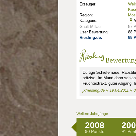
Erzeuger:
Wein
Kess
Region:
Mose
Kategorie:
W
Gault Millau:
87 
User Bewertung:
88 
Riesling.de:
88 
Bewertun
Duftige Schiefernase, Rapsblüt
präzise. Im Mund dann schlank
Fruchtextrakt, guter Abgang, he
jk/riesling.de // 19.04.2011 // 
Weitere Jahrgänge
2008
200
90 Punkte
91 Pun