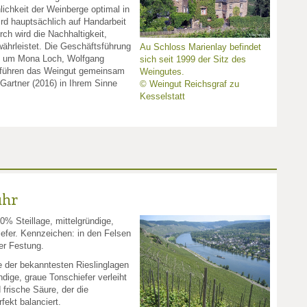
lichkeit der Weinberge optimal in
d hauptsächlich auf Handarbeit
rch wird die Nachhaltigkeit,
ährleistet. Die Geschäftsführung
Au Schloss Marienlay befindet
m um Mona Loch, Wolfgang
sich seit 1999 der Sitz des
 führen das Weingut gemeinsam
Weingutes.
Gartner (2016) in Ihrem Sinne
© Weingut Reichsgraf zu
Kesselstatt
uhr
% Steillage, mittelgründige,
efer. Kennzeichen: in den Felsen
er Festung.
e der bekanntesten Rieslinglagen
ndige, graue Tonschiefer verleiht
 frische Säure, der die
fekt balanciert.