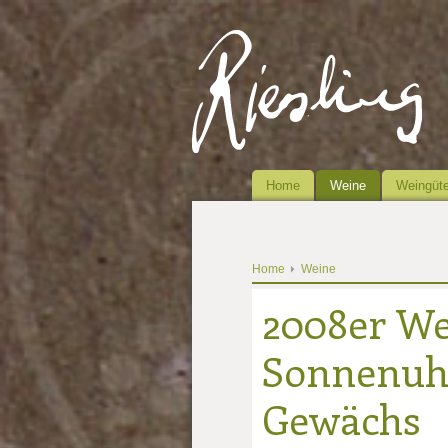
Home
Weine
Weingüte
Home
Weine
2008er We
Sonnenuhr
Gewächs