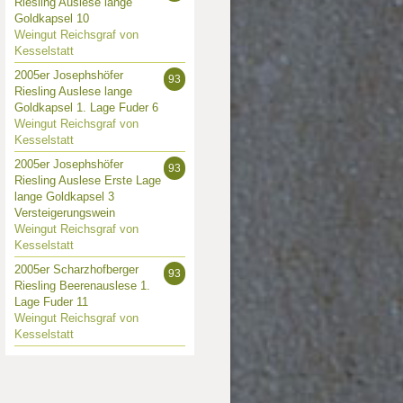
Riesling Auslese lange
Goldkapsel 10
Weingut Reichsgraf von
Kesselstatt
2005er Josephshöfer
93
Riesling Auslese lange
Goldkapsel 1. Lage Fuder 6
Weingut Reichsgraf von
Kesselstatt
2005er Josephshöfer
93
Riesling Auslese Erste Lage
lange Goldkapsel 3
Versteigerungswein
Weingut Reichsgraf von
Kesselstatt
2005er Scharzhofberger
93
Riesling Beerenauslese 1.
Lage Fuder 11
Weingut Reichsgraf von
Kesselstatt