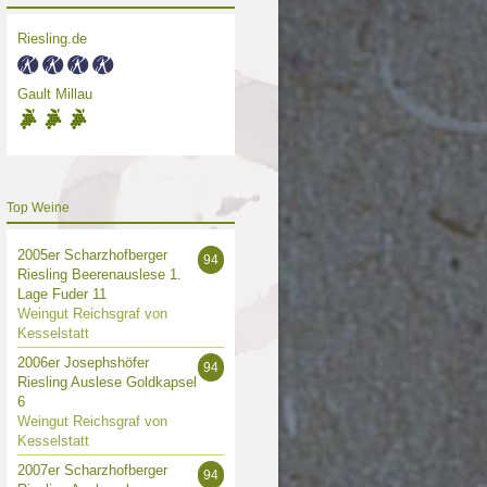
Riesling.de
Gault Millau
Top Weine
2005er Scharzhofberger
94
Riesling Beerenauslese 1.
Lage Fuder 11
Weingut Reichsgraf von
Kesselstatt
2006er Josephshöfer
94
Riesling Auslese Goldkapsel
6
Weingut Reichsgraf von
Kesselstatt
2007er Scharzhofberger
94