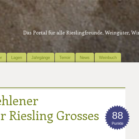
Das Portal für alle Rieslingfreunde, Weingüter, W
r
Lagen
Jahrgänge
Terroir
News
Weinbuch
hlener
 Riesling Grosses
88
Punkte