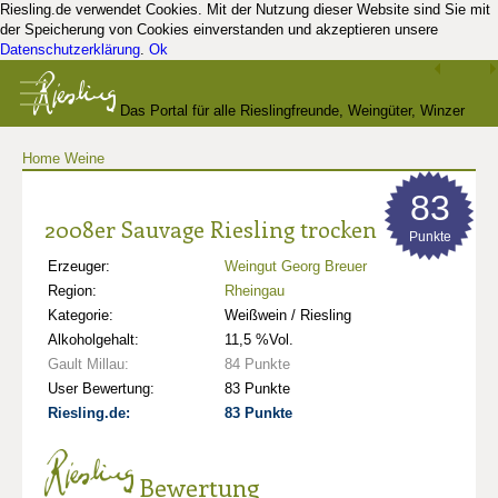
Riesling.de verwendet Cookies. Mit der Nutzung dieser Website sind Sie mit
der Speicherung von Cookies einverstanden und akzeptieren unsere
Datenschutzerklärung
.
Ok
Das Portal für alle Rieslingfreunde, Weingüter, Winzer
Home
Weine
und Kenner
83
2008er Sauvage Riesling trocken
Punkte
Erzeuger:
Weingut Georg Breuer
Region:
Rheingau
Kategorie:
Weißwein / Riesling
Alkoholgehalt:
11,5 %Vol.
Gault Millau:
84 Punkte
User Bewertung:
83 Punkte
Riesling.de:
83 Punkte
Bewertung