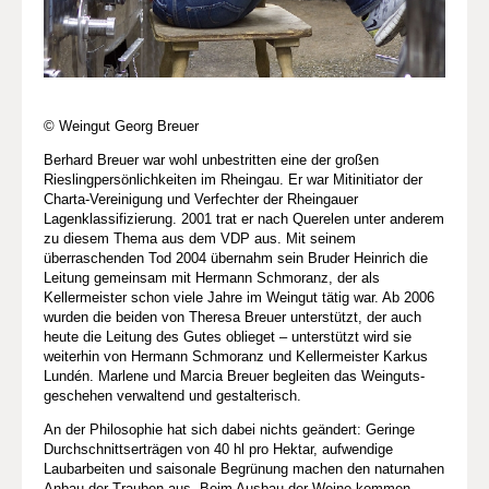
© Weingut Georg Breuer
Berhard Breuer war wohl unbestritten eine der großen
Rieslingpersönlichkeiten im Rheingau. Er war Mitinitiator der
Charta-Vereinigung und Verfechter der Rheingauer
Lagenklassifizierung. 2001 trat er nach Querelen unter anderem
zu diesem Thema aus dem VDP aus. Mit seinem
überraschenden Tod 2004 übernahm sein Bruder Heinrich die
Leitung gemeinsam mit Hermann Schmoranz, der als
Kellermeister schon viele Jahre im Weingut tätig war. Ab 2006
wurden die beiden von Theresa Breuer unterstützt, der auch
heute die Leitung des Gutes oblieget – unterstützt wird sie
weiterhin von Hermann Schmoranz und Kellermeister Karkus
Lundén. Marlene und Marcia Breuer begleiten das Weinguts­
geschehen verwaltend und gestalterisch.
An der Philosophie hat sich dabei nichts geändert: Geringe
Durchschnittserträgen von 40 hl pro Hektar, aufwendige
Laubarbeiten und saisonale Begrünung machen den naturnahen
Anbau der Trauben aus. Beim Ausbau der Weine kommen