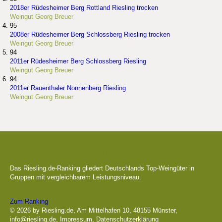
2018er Rüdesheimer Berg Rottland Riesling trocken
Weingut Georg Breuer
95
2008er Rüdesheimer Berg Schlossberg Riesling trocken
Weingut Georg Breuer
94
2011er Rüdesheimer Berg Schlossberg Riesling
Weingut Georg Breuer
94
2011er Rauenthaler Nonnenberg Riesling
Weingut Georg Breuer
Die besten Weingüter
Das Riesling.de-Ranking gliedert Deutschlands Top-Weingüter in
Gruppen mit vergleichbarem Leistungsniveau.
Zum Ranking
© 2026 by Riesling.de, Am Mittelhafen 10, 48155 Münster,
info@riesling.de
,
Impressum
,
Datenschutzerklärung