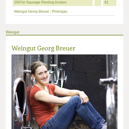
2007er Sauvage Riesling trocken
81
Weingut Georg Breuer
|
Rheingau
Weingut
Weingut Georg Breuer