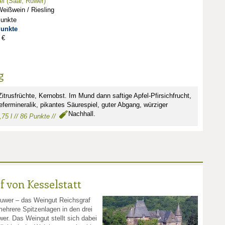
l (Saar, Ruwer)
eißwein / Riesling
Punkte
Punkte
 €
g
Zitrusfrüchte, Kernobst. Im Mund dann saftige Apfel-Pfirsichfrucht,
fermineralik, pikantes Säurespiel, guter Abgang, würziger
Nachhall.
,75 l // 86 Punkte //
 von Kesselstatt
Ruwer – das Weingut Reichsgraf
mehrere Spitzenlagen in den drei
er. Das Weingut stellt sich dabei