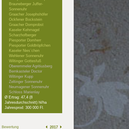
Brauneberger Juffer-
Sonnenuhr
Graacher Josephshöfer
Ockfener Bockstein
Graacher Domprobst
Kaseler Kehrnagel
Scharzhofberger
Piesporter Domherr
Piesporter Goldtröpfchen
Kaseler Nies`chen
Wehlener Sonnenuhr
Wiltinger Gottesfuß
Oberemmeler Agritiusberg
Bernkasteler Doctor
Wiltinger Kupp
Zeltinger Sonnenuhr
Neumagener Sonnenuhr
Schloss Marienlay
Ø Ertrag: 47,4 (8
Jahresdurchschnitt) hl/ha
Jahresprod: 300 000 Fl.
Bewertung
2017