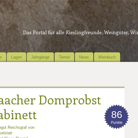
Das Portal für alle Rieslingfreunde, Weingüter, W
r
Lagen
Jahrgänge
Terroir
News
Weinbuch
aacher Domprobst
abinett
86
Punkte
gut Reichsgraf von
elstatt