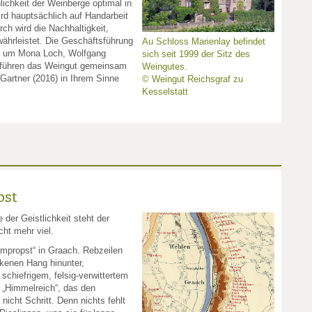
lichkeit der Weinberge optimal in
d hauptsächlich auf Handarbeit
rch wird die Nachhaltigkeit,
ährleistet. Die Geschäftsführung
Au Schloss Marienlay befindet
m um Mona Loch, Wolfgang
sich seit 1999 der Sitz des
 führen das Weingut gemeinsam
Weingutes.
Gartner (2016) in Ihrem Sinne
© Weingut Reichsgraf zu
Kesselstatt
bst
der Geistlichkeit steht der
ht mehr viel.
ompropst“ in Graach. Rebzeilen
ockenen Hang hinunter,
 schiefrigem, felsig-verwittertem
 „Himmelreich“, das den
nicht Schritt. Denn nichts fehlt