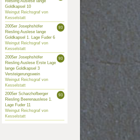
Riesling Auslese lange
Goldkapsel 10
Weingut Reichsgraf von
Kesselstatt
2005er Josephshöfer
93
Riesling Auslese lange
Goldkapsel 1. Lage Fuder 6
Weingut Reichsgraf von
Kesselstatt
2005er Josephshöfer
93
Riesling Auslese Erste Lage
lange Goldkapsel 3
Versteigerungswein
Weingut Reichsgraf von
Kesselstatt
2005er Scharzhofberger
93
Riesling Beerenauslese 1.
Lage Fuder 11
Weingut Reichsgraf von
Kesselstatt