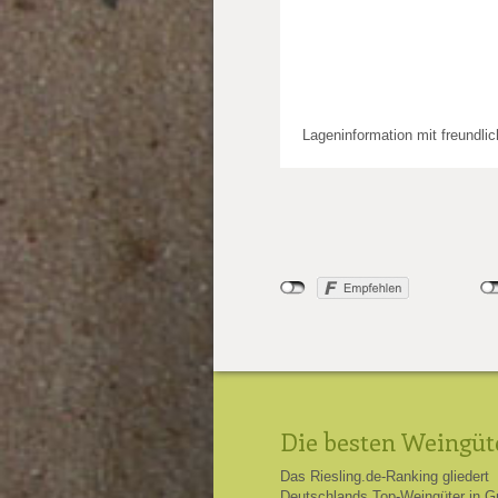
Lageninformation mit freundli
Die besten Weingüt
Das Riesling.de-Ranking gliedert
Deutschlands Top-Weingüter in G