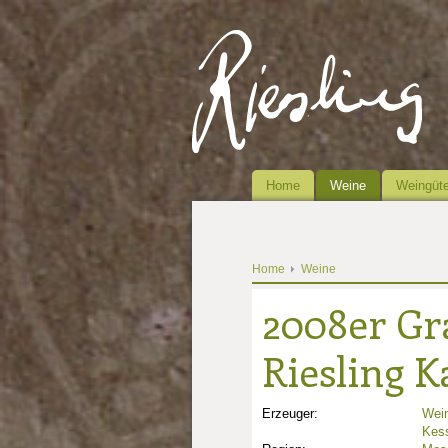
Home
Weine
Weingüte
Home
Weine
2008er Gr
Riesling K
Erzeuger:
Wein
Kess