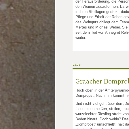
der Herausforderung, die Persön
den Weinen auszuformen. Es wir
in ihren Steillagen gestezt, dadu
nkte: 4
e Punkte: 4
ng.de Punkte: 4
sling.de Punkte: 4
Pflege und Erhalt der Reben gew
des Weinguts obliegt dem Tea
Mertes und Michael Weber. Sie
unkte: 3
au Punkte: 3
Millau Punkte: 3
seit dem Tod von Annegret Reh-
weiter.
Lage
Graacher Dompro
Hoch oben in der Ämterpyramide 
Dompropst. Nach ihm kommt nic
Und nicht viel geht über den „D
fallen einen heißen, steilen, tr
wurzelechter Riesling strebt von
Boden hinauf. Doch wohin? Das
„Dompropst“ umschließt, hält da 