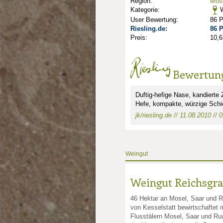
Region:
Mose
Kategorie:
W
User Bewertung:
86 
Riesling.de:
86 
Preis:
10,6
Bewertun
Duftig-hefige Nase, kandierte 
Hefe, kompakte, würzige Schie
jk/riesling.de // 11.08.2010 // 0
Weingut
Weingut Reichsgraf
46 Hektar an Mosel, Saar und 
von Kesselstatt bewirtschaftet 
Flusstälern Mosel, Saar und Ruw