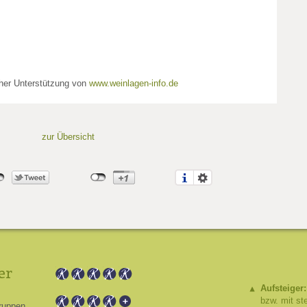
cher Unterstützung von
www.weinlagen-info.de
zur Übersicht
er
Aufsteiger:
bzw. mit st
ruppen