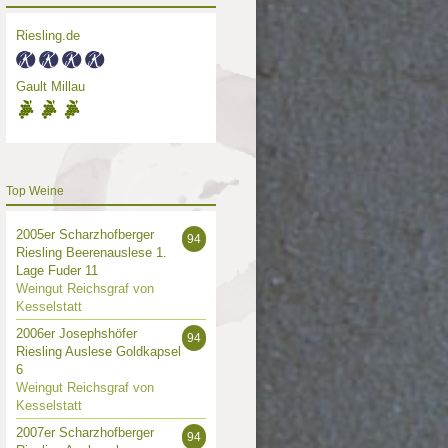
Riesling.de
Gault Millau
Top Weine
2005er Scharzhofberger
94
Riesling Beerenauslese 1.
Lage Fuder 11
Weingut Reichsgraf von
Kesselstatt
2006er Josephshöfer
94
Riesling Auslese Goldkapsel
6
Weingut Reichsgraf von
Kesselstatt
2007er Scharzhofberger
94