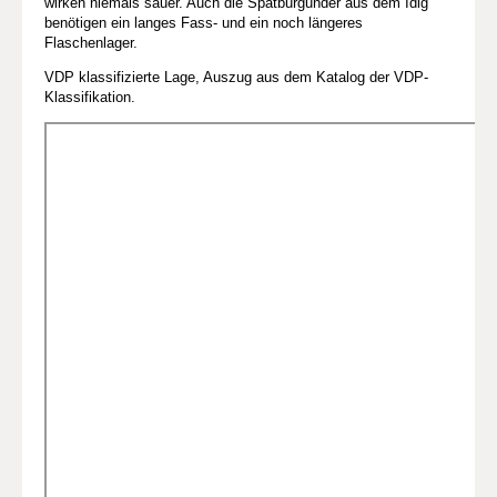
wirken niemals sauer. Auch die Spätburgunder aus dem Idig
benötigen ein langes Fass- und ein noch längeres
Flaschenlager.
VDP klassifizierte Lage, Auszug aus dem Katalog der VDP-
Klassifikation.