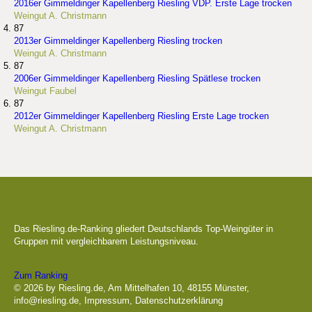
2016er Gimmeldinger Kapellenberg Riesling VDP. Erste Lage trocken
Weingut A. Christmann
87
2013er Gimmeldinger Kapellenberg Riesling trocken
Weingut A. Christmann
87
2006er Gimmeldinger Kapellenberg Riesling Spätlese trocken
Weingut Faubel
87
2012er Gimmeldinger Kapellenberg Riesling Erste Lage trocken
Weingut A. Christmann
Die besten Weingüter
Das Riesling.de-Ranking gliedert Deutschlands Top-Weingüter in
Gruppen mit vergleichbarem Leistungsniveau.
Zum Ranking
© 2026 by Riesling.de, Am Mittelhafen 10, 48155 Münster,
info@riesling.de
,
Impressum
,
Datenschutzerklärung