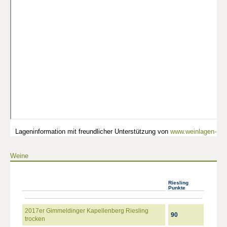
Lageninformation mit freundlicher Unterstützung von
www.weinlagen-info
Weine
Riesling
Punkte
2017er Gimmeldinger Kapellenberg Riesling
90
trocken