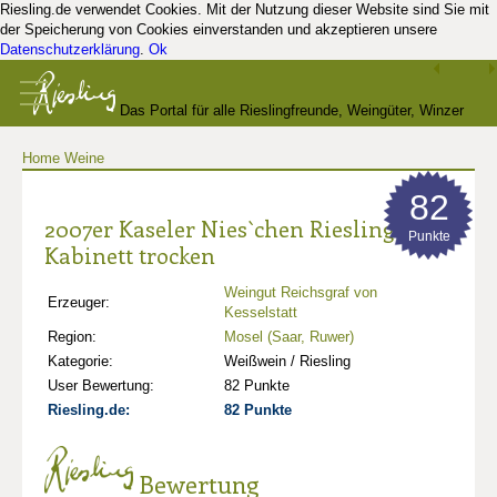
Riesling.de verwendet Cookies. Mit der Nutzung dieser Website sind Sie mit
der Speicherung von Cookies einverstanden und akzeptieren unsere
Datenschutzerklärung
.
Ok
Das Portal für alle Rieslingfreunde, Weingüter, Winzer
Home
Weine
und Kenner
82
2007er Kaseler Nies`chen Riesling
Punkte
Kabinett trocken
Weingut Reichsgraf von
Erzeuger:
Kesselstatt
Region:
Mosel (Saar, Ruwer)
Kategorie:
Weißwein / Riesling
User Bewertung:
82 Punkte
Riesling.de:
82 Punkte
Bewertung