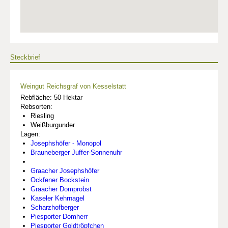
Steckbrief
Weingut Reichsgraf von Kesselstatt
Rebfläche: 50 Hektar
Rebsorten:
Riesling
Weißburgunder
Lagen:
Josephshöfer - Monopol
Brauneberger Juffer-Sonnenuhr
Graacher Josephshöfer
Ockfener Bockstein
Graacher Domprobst
Kaseler Kehrnagel
Scharzhofberger
Piesporter Domherr
Piesporter Goldtröpfchen