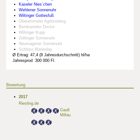
Kaseler Nies`chen
Wehlener Sonnenuhr
Wiltinger Gottesfuß
Oberemmeler Agritiusberg
Bernkasteler Doctor
Wiltinger Kupp
Zeltinger Sonnenuhr
Neumagener Sonnenuhr
Schloss Marienlay
Ø Ertrag: 47,4 (8 Jahresdurchschnitt) hl/ha
Jahresprod: 300 000 Fl.
Bewertung
2017
Riesling.de
Gault
Millau