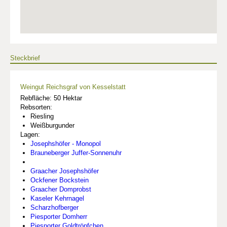
Steckbrief
Weingut Reichsgraf von Kesselstatt
Rebfläche: 50 Hektar
Rebsorten:
Riesling
Weißburgunder
Lagen:
Josephshöfer - Monopol
Brauneberger Juffer-Sonnenuhr
Graacher Josephshöfer
Ockfener Bockstein
Graacher Domprobst
Kaseler Kehrnagel
Scharzhofberger
Piesporter Domherr
Piesporter Goldtröpfchen