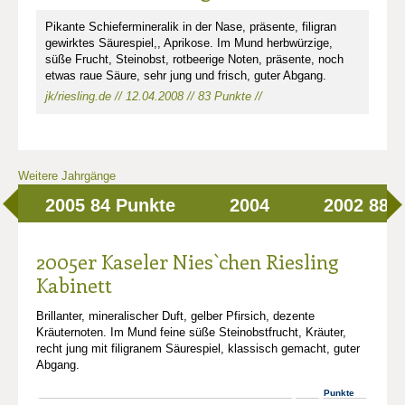
Pikante Schiefermineralik in der Nase, präsente, filigran
gewirktes Säurespiel,, Aprikose. Im Mund herbwürzige,
süße Frucht, Steinobst, rotbeerige Noten, präsente, noch
etwas raue Säure, sehr jung und frisch, guter Abgang.
jk/riesling.de // 12.04.2008 // 83 Punkte //
Weitere Jahrgänge
2005
84 Punkte
2004
2002
88 
2005er Kaseler Nies`chen Riesling
Kabinett
Brillanter, mineralischer Duft, gelber Pfirsich, dezente
Kräuternoten. Im Mund feine süße Steinobstfrucht, Kräuter,
recht jung mit filigranem Säurespiel, klassisch gemacht, guter
Abgang.
Punkte