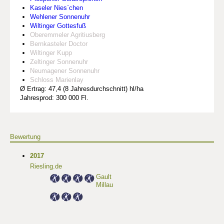
Kaseler Nies`chen
Wehlener Sonnenuhr
Wiltinger Gottesfuß
Oberemmeler Agritiusberg
Bernkasteler Doctor
Wiltinger Kupp
Zeltinger Sonnenuhr
Neumagener Sonnenuhr
Schloss Marienlay
Ø Ertrag: 47,4 (8 Jahresdurchschnitt) hl/ha
Jahresprod: 300 000 Fl.
Bewertung
2017
Riesling.de
Gault
Millau