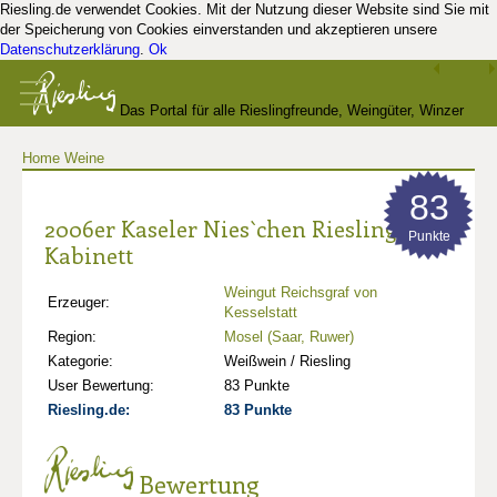
Riesling.de verwendet Cookies. Mit der Nutzung dieser Website sind Sie mit
der Speicherung von Cookies einverstanden und akzeptieren unsere
Datenschutzerklärung
.
Ok
Das Portal für alle Rieslingfreunde, Weingüter, Winzer
Home
Weine
und Kenner
83
2006er Kaseler Nies`chen Riesling
Punkte
Kabinett
Weingut Reichsgraf von
Erzeuger:
Kesselstatt
Region:
Mosel (Saar, Ruwer)
Kategorie:
Weißwein / Riesling
User Bewertung:
83 Punkte
Riesling.de:
83 Punkte
Bewertung