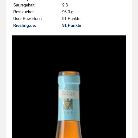
Säuregehalt:
9,3
Restzucker:
96,0 g
User Bewertung:
91 Punkte
Riesling.de:
91 Punkte