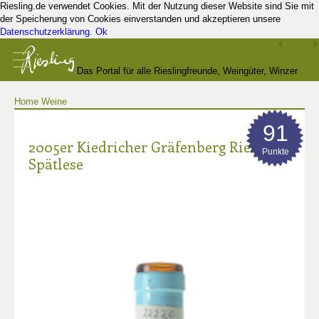
Riesling.de verwendet Cookies. Mit der Nutzung dieser Website sind Sie mit
der Speicherung von Cookies einverstanden und akzeptieren unsere
Datenschutzerklärung
.
Ok
Das Portal für alle Rieslingfreunde, Weingüter, Winzer
Home
Weine
und Kenner
91
2005er Kiedricher Gräfenberg Riesling
Punkte
Spätlese