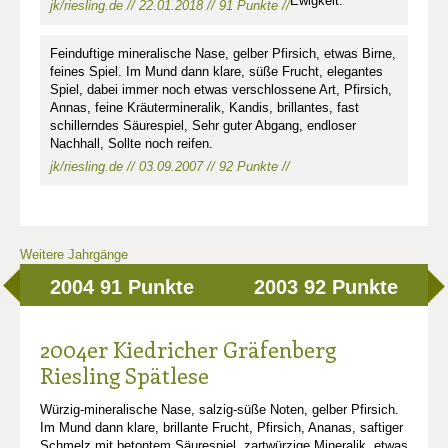
Ewigkeit.
jk/riesling.de // 22.01.2018 // 91 Punkte //
Feinduftige mineralische Nase, gelber Pfirsich, etwas Birne,
feines Spiel. Im Mund dann klare, süße Frucht, elegantes
Spiel, dabei immer noch etwas verschlossene Art, Pfirsich,
Annas, feine Kräutermineralik, Kandis, brillantes, fast
schillerndes Säurespiel, Sehr guter Abgang, endloser
Nachhall, Sollte noch reifen.
jk/riesling.de // 03.09.2007 // 92 Punkte //
Weitere Jahrgänge
2004
91 Punkte
2003
92 Punkte
2004er Kiedricher Gräfenberg
Riesling Spätlese
Würzig-mineralische Nase, salzig-süße Noten, gelber Pfirsich.
Im Mund dann klare, brillante Frucht, Pfirsich, Ananas, saftiger
Schmelz mit betontem Säurespiel, zartwürzige Mineralik, etwas