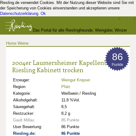
Riesling.de verwendet Cookies. Mit der Nutzung dieser Website sind Sie mit
der Speicherung von Cookies einverstanden und akzeptieren unsere
Datenschutzerklärung
.
Ok
Das Portal für alle Rieslingfreunde, Weingüter, Winzer
Home
Weine
und Kenner
86
2004er Laumersheimer Kapellenberg
Punkte
Riesling Kabinett trocken
Erzeuger:
Weingut Knipser
Region:
Pfalz
Kategorie:
Weißwein / Riesling
Alkoholgehalt:
11,8 %Vol.
Säuregehalt:
8,5
Restzucker:
8,2 g
Gault Millau:
85 Punkte
User Bewertung:
86 Punkte
Riesling.de:
86 Punkte