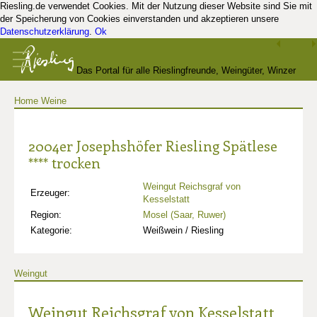
Riesling.de verwendet Cookies. Mit der Nutzung dieser Website sind Sie mit
der Speicherung von Cookies einverstanden und akzeptieren unsere
Datenschutzerklärung
.
Ok
Das Portal für alle Rieslingfreunde, Weingüter, Winzer
Home
Weine
und Kenner
2004er Josephshöfer Riesling Spätlese
**** trocken
Weingut Reichsgraf von
Erzeuger:
Kesselstatt
Region:
Mosel (Saar, Ruwer)
Kategorie:
Weißwein / Riesling
Weingut
Weingut Reichsgraf von Kesselstatt