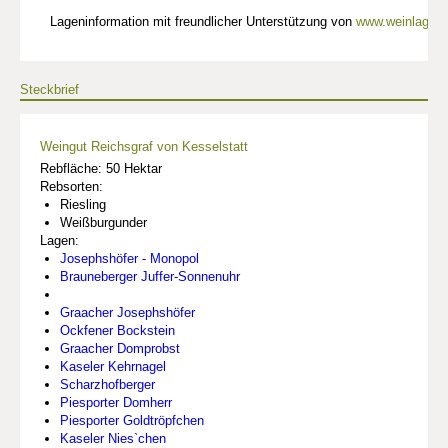
Lageninformation mit freundlicher Unterstützung von
www.weinlagen-
Steckbrief
Weingut Reichsgraf von Kesselstatt
Rebfläche: 50 Hektar
Rebsorten:
Riesling
Weißburgunder
Lagen:
Josephshöfer - Monopol
Brauneberger Juffer-Sonnenuhr
Graacher Josephshöfer
Ockfener Bockstein
Graacher Domprobst
Kaseler Kehrnagel
Scharzhofberger
Piesporter Domherr
Piesporter Goldtröpfchen
Kaseler Nies`chen