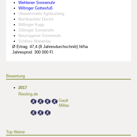
Wehlener Sonnenuhr
Wiltinger Gottesfuß
Oberemmeler Agritiusberg
Bernkasteler Doctor
Wiltinger Kupp
Zeltinger Sonnenuhr
Neumagener Sonnenuhr
Schloss Marienlay
Ø Ertrag: 47,4 (8 Jahresdurchschnitt) hl/ha
Jahresprod: 300 000 Fl.
Bewertung
2017
Riesling.de
Gault
Millau
Top Weine