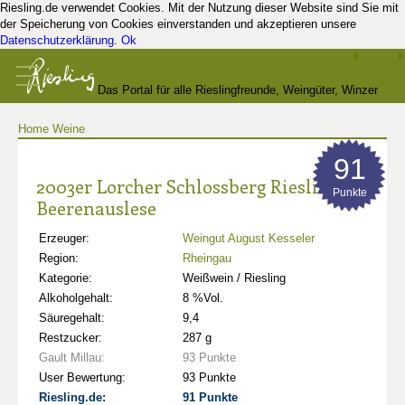
Riesling.de verwendet Cookies. Mit der Nutzung dieser Website sind Sie mit
der Speicherung von Cookies einverstanden und akzeptieren unsere
Datenschutzerklärung
.
Ok
Das Portal für alle Rieslingfreunde, Weingüter, Winzer
Home
Weine
und Kenner
91
2003er Lorcher Schlossberg Riesling
Punkte
Beerenauslese
Erzeuger:
Weingut August Kesseler
Region:
Rheingau
Kategorie:
Weißwein / Riesling
Alkoholgehalt:
8 %Vol.
Säuregehalt:
9,4
Restzucker:
287 g
Gault Millau:
93 Punkte
User Bewertung:
93 Punkte
Riesling.de:
91 Punkte