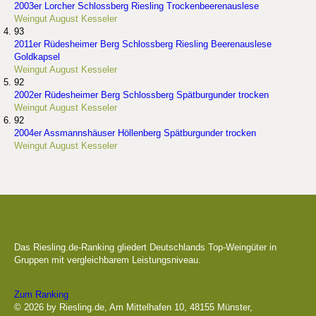
2003er Lorcher Schlossberg Riesling Trockenbeerenauslese
Weingut August Kesseler
93
2011er Rüdesheimer Berg Schlossberg Riesling Beerenauslese
Goldkapsel
Weingut August Kesseler
92
2002er Rüdesheimer Berg Schlossberg Spätburgunder trocken
Weingut August Kesseler
92
2004er Assmannshäuser Höllenberg Spätburgunder trocken
Weingut August Kesseler
Die besten Weingüter
Das Riesling.de-Ranking gliedert Deutschlands Top-Weingüter in
Gruppen mit vergleichbarem Leistungsniveau.
Zum Ranking
© 2026 by Riesling.de, Am Mittelhafen 10, 48155 Münster,