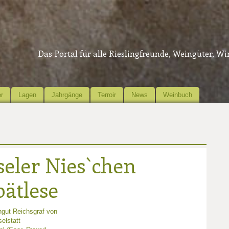
Das Portal für alle Rieslingfreunde, Weingüter, W
r
Lagen
Jahrgänge
Terroir
News
Weinbuch
seler Nies`chen
pätlese
gut Reichsgraf von
elstatt