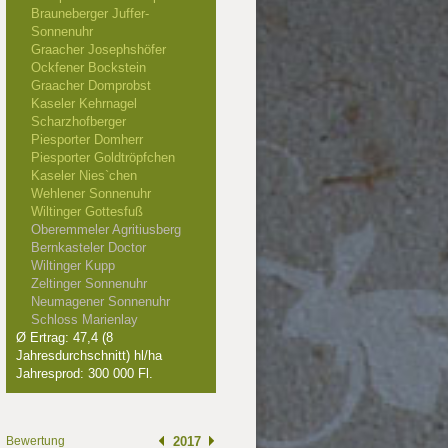
Brauneberger Juffer-
Sonnenuhr
Graacher Josephshöfer
Ockfener Bockstein
Graacher Domprobst
Kaseler Kehrnagel
008
Scharzhofberger
Piesporter Domherr
 Punkte
Piesporter Goldtröpfchen
Kaseler Nies`chen
Wehlener Sonnenuhr
Wiltinger Gottesfuß
Oberemmeler Agritiusberg
Bernkasteler Doctor
Wiltinger Kupp
Zeltinger Sonnenuhr
Neumagener Sonnenuhr
Schloss Marienlay
Ø Ertrag: 47,4 (8
Jahresdurchschnitt) hl/ha
Jahresprod: 300 000 Fl.
Bewertung
2017