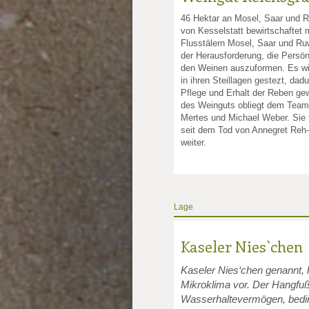
46 Hektar an Mosel, Saar und 
von Kesselstatt bewirtschaftet 
nkte: 4
e Punkte: 4
ng.de Punkte: 4
sling.de Punkte: 4
Flusstälern Mosel, Saar und Ruw
der Herausforderung, die Persön
den Weinen auszuformen. Es wir
unkte: 3
au Punkte: 3
Millau Punkte: 3
in ihren Steillagen gestezt, dadu
Pflege und Erhalt der Reben gew
des Weinguts obliegt dem Tea
Mertes und Michael Weber. Sie
seit dem Tod von Annegret Reh-
weiter.
Lage
Kaseler Nies`chen
Kaseler Nies‘chen genannt, 
Mikroklima vor. Der Hangfuß
Wasserhaltevermögen, bedin