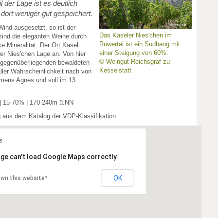
l der Lage ist es deutlich
 dort weniger gut gespeichert.
Wind ausgesetzt, so ist der
Das Kaseler Nies'chen im
sind die eleganten Weine durch
Ruwertal ist ein Südhang mit
e Mineralität. Der Ort Kasel
einer Steigung von 60%.
er Nies'chen Lage an. Von hier
© Weingut Reichsgraf zu
 gegenüberliegenden bewaldeten
Kesselstatt
ler Wahrscheinlichkeit nach von
mens Agnes und soll im 13.
 | 15-70% | 170-240m ü.NN
g aus dem Katalog der VDP-Klassifikation.
ge can't load Google Maps correctly.
OK
own this website?