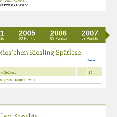
l (Saar, Ruwer)
eißwein / Riesling
1
2005
2006
2007
2
kte
83 Punkte
89 Punkte
89 Punkte
89
Nies`chen Riesling Spätlese
Punkte
ng Spätlese
89
att
|
Mosel (Saar, Ruwer)
 von Kesselstatt