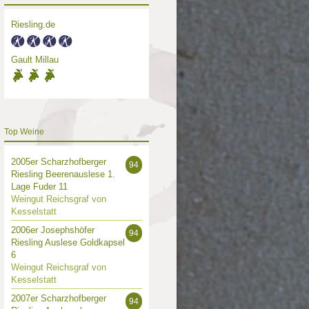
Riesling.de
Gault Millau
Top Weine
2005er Scharzhofberger
94
Riesling Beerenauslese 1.
Lage Fuder 11
Weingut Reichsgraf von
Kesselstatt
2006er Josephshöfer
94
Riesling Auslese Goldkapsel
6
Weingut Reichsgraf von
Kesselstatt
2007er Scharzhofberger
94