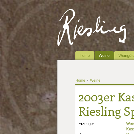
Home
Weine
Weingüte
Home
Weine
2003er Ka
Riesling S
Erzeuger:
Wein
Kess