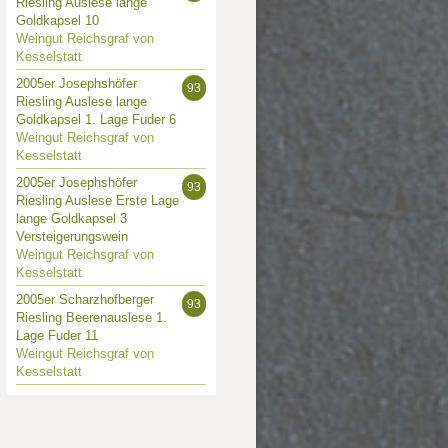
Riesling Auslese lange
Goldkapsel 10
Weingut Reichsgraf von
Kesselstatt
2005er Josephshöfer
93
Riesling Auslese lange
Goldkapsel 1. Lage Fuder 6
Weingut Reichsgraf von
Kesselstatt
2005er Josephshöfer
93
Riesling Auslese Erste Lage
lange Goldkapsel 3
Versteigerungswein
Weingut Reichsgraf von
Kesselstatt
2005er Scharzhofberger
93
Riesling Beerenauslese 1.
Lage Fuder 11
Weingut Reichsgraf von
Kesselstatt