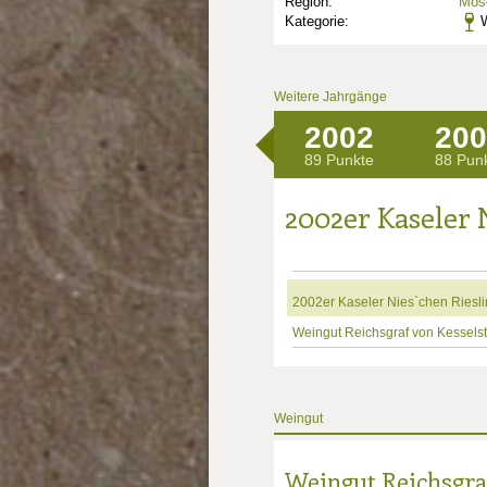
Region:
Mose
Kategorie:
W
Weitere Jahrgänge
2002
200
89 Punkte
88 Pun
2002er Kaseler 
2002er Kaseler Nies`chen Riesli
Weingut Reichsgraf von Kesselst
Weingut
Weingut Reichsgraf