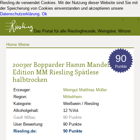
Riesling.de verwendet Cookies. Mit der Nutzung dieser Website sind Sie mit
der Speicherung von Cookies einverstanden und akzeptieren unsere
Datenschutzerklärung
.
Ok
Das Portal für alle Rieslingfreunde, Weingüter, Winzer
Home
Weine
und Kenner
90
2003er Bopparder Hamm Mandelstein
Punkte
Edition MM Riesling Spätlese
halbtrocken
Erzeuger:
Weingut Matthias Müller
Region:
Mittelrhein
Kategorie:
Weißwein / Riesling
Alkoholgehalt:
12 %Vol.
Gault Millau:
90 Punkte
User Bewertung:
90 Punkte
Riesling.de:
90 Punkte