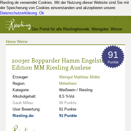
Riesling.de verwendet Cookies. Mit der Nutzung dieser Website sind Sie mit
der Speicherung von Cookies einverstanden und akzeptieren unsere
Datenschutzerklärung
.
Ok
Das Portal für alle Rieslingfreunde, Weingüter, Winzer
Home
Weine
und Kenner
91
2003er Bopparder Hamm Engelstein
Punkte
Edition MM Riesling Auslese
Erzeuger:
Weingut Matthias Müller
Region:
Mittelrhein
Kategorie:
Weißwein / Riesling
Alkoholgehalt:
8,5 %Vol.
Gault Millau:
89 Punkte
User Bewertung:
91 Punkte
Riesling.de:
91 Punkte