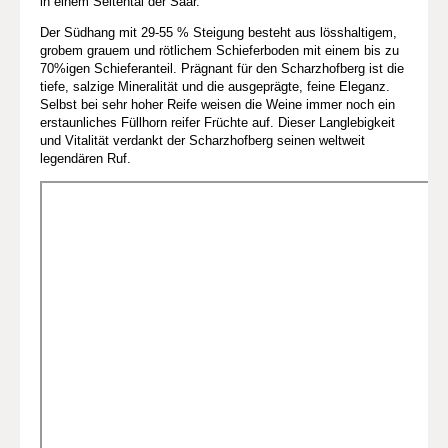
in einem Seitental der Saar.
Der Südhang mit 29-55 % Steigung besteht aus lösshaltigem,
grobem grauem und rötlichem Schieferboden mit einem bis zu
70%igen Schieferanteil. Prägnant für den Scharzhofberg ist die
tiefe, salzige Mineralität und die ausgeprägte, feine Eleganz.
Selbst bei sehr hoher Reife weisen die Weine immer noch ein
erstaunliches Füllhorn reifer Früchte auf. Dieser Langlebigkeit
und Vitalität verdankt der Scharzhofberg seinen weltweit
legendären Ruf.