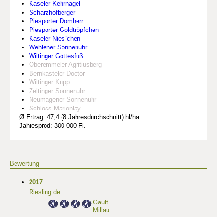
Kaseler Kehrnagel
Scharzhofberger
Piesporter Domherr
Piesporter Goldtröpfchen
Kaseler Nies`chen
Wehlener Sonnenuhr
Wiltinger Gottesfuß
Oberemmeler Agritiusberg
Bernkasteler Doctor
Wiltinger Kupp
Zeltinger Sonnenuhr
Neumagener Sonnenuhr
Schloss Marienlay
Ø Ertrag: 47,4 (8 Jahresdurchschnitt) hl/ha
Jahresprod: 300 000 Fl.
Bewertung
2017
Riesling.de
Gault
Millau