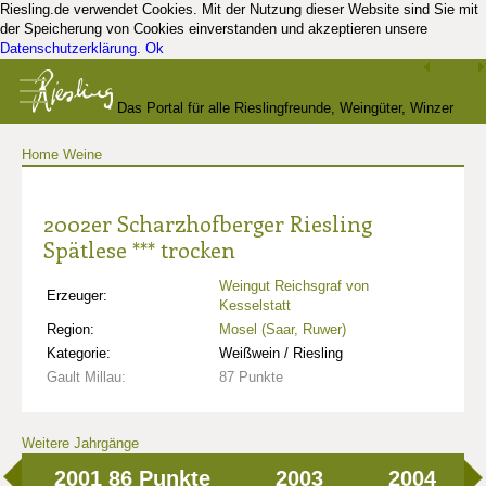
Riesling.de verwendet Cookies. Mit der Nutzung dieser Website sind Sie mit
der Speicherung von Cookies einverstanden und akzeptieren unsere
Datenschutzerklärung
.
Ok
Das Portal für alle Rieslingfreunde, Weingüter, Winzer
Home
Weine
und Kenner
2002er Scharzhofberger Riesling
Spätlese *** trocken
Weingut Reichsgraf von
Erzeuger:
Kesselstatt
Region:
Mosel (Saar, Ruwer)
Kategorie:
Weißwein / Riesling
Gault Millau:
87 Punkte
Weitere Jahrgänge
2001
86 Punkte
2003
2004