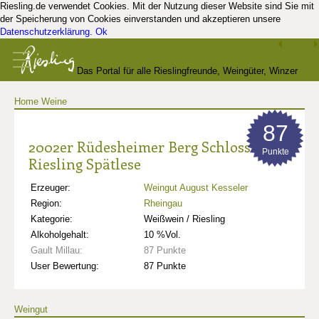
Riesling.de verwendet Cookies. Mit der Nutzung dieser Website sind Sie mit
der Speicherung von Cookies einverstanden und akzeptieren unsere
Datenschutzerklärung
.
Ok
Das Portal für alle Rieslingfreunde, Weingüter, Winzer
Home
Weine
und Kenner
87
2002er Rüdesheimer Berg Schlossberg
Punkte
Riesling Spätlese
Erzeuger:
Weingut August Kesseler
Region:
Rheingau
Kategorie:
Weißwein / Riesling
Alkoholgehalt:
10 %Vol.
Gault Millau:
87 Punkte
User Bewertung:
87 Punkte
Weingut