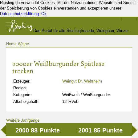
Riesling.de verwendet Cookies. Mit der Nutzung dieser Website sind Sie mit
der Speicherung von Cookies einverstanden und akzeptieren unsere
Datenschutzerklärung
.
Ok
Das Portal für alle Rieslingfreunde, Weingüter, Winzer
Home
Weine
und Kenner
2000er Weißburgunder Spätlese
trocken
Erzeuger:
Weingut Dr. Wehrheim
Region:
Kategorie:
Weißwein / Weißburgunder
Alkoholgehalt:
13 %Vol.
Weitere Jahrgänge
2000
88 Punkte
2001
85 Punkte