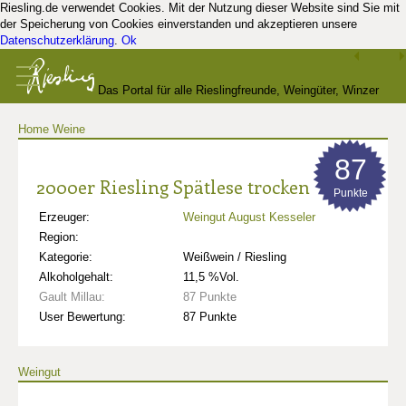
Riesling.de verwendet Cookies. Mit der Nutzung dieser Website sind Sie mit
der Speicherung von Cookies einverstanden und akzeptieren unsere
Datenschutzerklärung
.
Ok
Das Portal für alle Rieslingfreunde, Weingüter, Winzer
Home
Weine
und Kenner
87
2000er Riesling Spätlese trocken
Punkte
Erzeuger:
Weingut August Kesseler
Region:
Kategorie:
Weißwein / Riesling
Alkoholgehalt:
11,5 %Vol.
Gault Millau:
87 Punkte
User Bewertung:
87 Punkte
Weingut