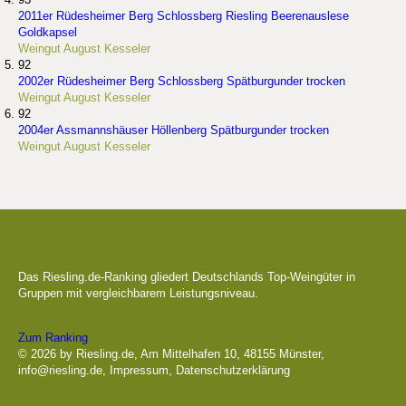
2011er Rüdesheimer Berg Schlossberg Riesling Beerenauslese
Goldkapsel
Weingut August Kesseler
92
2002er Rüdesheimer Berg Schlossberg Spätburgunder trocken
Weingut August Kesseler
92
2004er Assmannshäuser Höllenberg Spätburgunder trocken
Weingut August Kesseler
Die besten Weingüter
Das Riesling.de-Ranking gliedert Deutschlands Top-Weingüter in
Gruppen mit vergleichbarem Leistungsniveau.
Zum Ranking
© 2026 by Riesling.de, Am Mittelhafen 10, 48155 Münster,
info@riesling.de
,
Impressum
,
Datenschutzerklärung