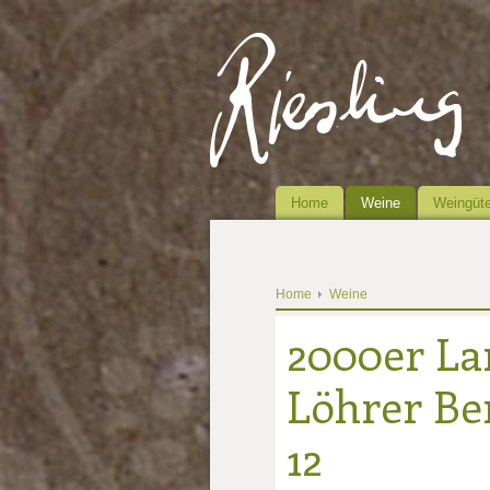
Home
Weine
Weingüte
Home
Weine
2000er La
Löhrer Ber
12