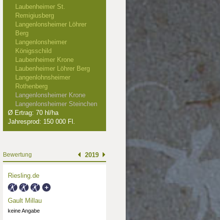
Laubenheimer St.
Remigiusberg
Langenlonsheimer Löhrer
Berg
Langenlonsheimer
Königsschild
Laubenheimer Krone
Laubenheimer Löhrer Berg
Langenlohnsheimer
Rothenberg
Langenlonsheimer Krone
Langenlonsheimer Steinchen
Ø Ertrag: 70 hl/ha
Jahresprod: 150 000 Fl.
Bewertung
2019
Riesling.de
Gault Millau
keine Angabe