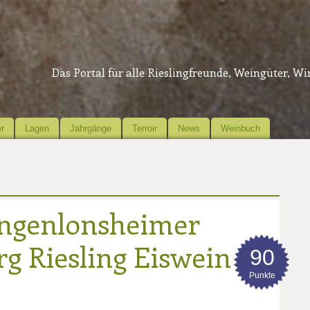
Das Portal für alle Rieslingfreunde, Weingüter, W
r
Lagen
Jahrgänge
Terroir
News
Weinbuch
ngenlonsheimer
g Riesling Eiswein
90
Punkte