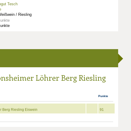
ngut Tesch
e
eißwein / Riesling
Punkte
Punkte
onsheimer Löhrer Berg Riesling
Punkte
 Berg Riesling Eiswein
91