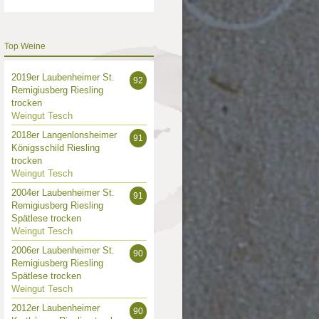
Top Weine
2019er Laubenheimer St.
92
Remigiusberg Riesling
trocken
Weingut Tesch
2018er Langenlonsheimer
91
Königsschild Riesling
trocken
Weingut Tesch
2004er Laubenheimer St.
91
Remigiusberg Riesling
Spätlese trocken
Weingut Tesch
2006er Laubenheimer St.
90
Remigiusberg Riesling
Spätlese trocken
Weingut Tesch
2012er Laubenheimer
90