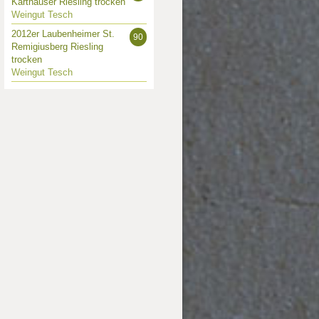
Karthäuser Riesling trocken
Weingut Tesch
2012er Laubenheimer St.
90
Remigiusberg Riesling
trocken
Weingut Tesch