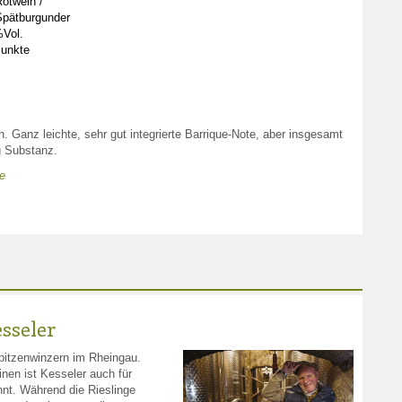
otwein /
Spätburgunder
Vol.
Punkte
h. Ganz leichte, sehr gut integrierte Barrique-Note, aber insgesamt
g Substanz.
te
sseler
pitzenwinzern im Rheingau.
inen ist Kesseler auch für
nnt. Während die Rieslinge