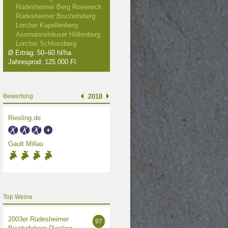
Rüdesheimer Berg Roseneck
Rüdesheimer Bischofsberg
Lorcher Kapellenberg
Assmannshäuser Höllenberg
Lorcher Schlossberg
Ø Ertrag: 50–60 hl/ha
Jahresprod: 125 000 Fl.
Bewertung
2018
Riesling.de
Gault Millau
Top Weine
2003er Rüdesheimer
97