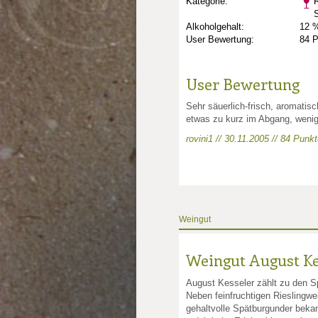
Kategorie:
R
Alkoholgehalt:
12 %
User Bewertung:
84 
User Bewertung
Sehr säuerlich-frisch, aromatisc
etwas zu kurz im Abgang, weni
rovini1 // 30.11.2005 // 84 Punk
nkte: 3.25
e Punkte: 3.25
ng.de Punkte: 3.25
unkte: 4
au Punkte: 4
Millau Punkte: 4
lt-Millau Punkte: 4
Weingut
Weingut August Ke
August Kesseler zählt zu den S
Neben feinfruchtigen Rieslingwe
gehaltvolle Spätburgunder beka