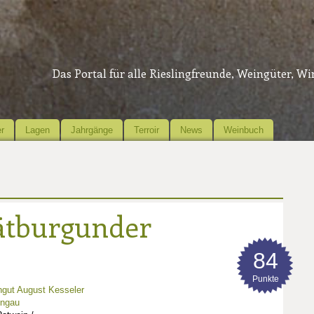
Das Portal für alle Rieslingfreunde, Weingüter, W
r
Lagen
Jahrgänge
Terroir
News
Weinbuch
ätburgunder
84
Punkte
gut August Kesseler
ingau