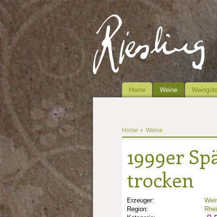
Home
Weine
Weingüte
Home
Weine
1999er Sp
trocken
Erzeuger:
Wein
Region:
Rhe