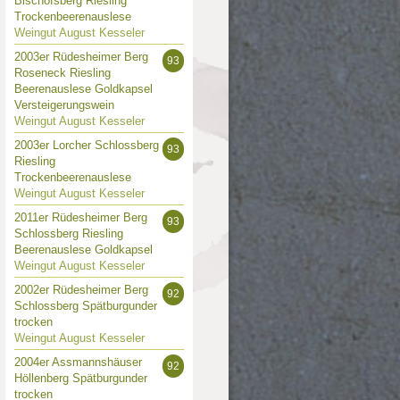
Bischofsberg Riesling
Trockenbeerenauslese
Weingut August Kesseler
2003er Rüdesheimer Berg
93
Roseneck Riesling
Beerenauslese Goldkapsel
Versteigerungswein
Weingut August Kesseler
2003er Lorcher Schlossberg
93
Riesling
Trockenbeerenauslese
Weingut August Kesseler
2011er Rüdesheimer Berg
93
Schlossberg Riesling
Beerenauslese Goldkapsel
Weingut August Kesseler
2002er Rüdesheimer Berg
92
Schlossberg Spätburgunder
trocken
Weingut August Kesseler
2004er Assmannshäuser
92
Höllenberg Spätburgunder
trocken