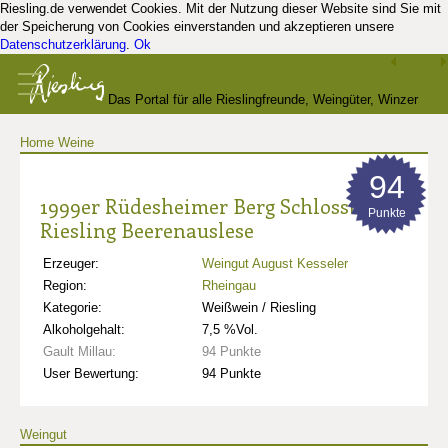
Riesling.de verwendet Cookies. Mit der Nutzung dieser Website sind Sie mit
der Speicherung von Cookies einverstanden und akzeptieren unsere
Datenschutzerklärung
.
Ok
Das Portal für alle Rieslingfreunde, Weingüter, Winzer
Home
Weine
und Kenner
94
1999er Rüdesheimer Berg Schlossberg
Punkte
Riesling Beerenauslese
Erzeuger:
Weingut August Kesseler
Region:
Rheingau
Kategorie:
Weißwein / Riesling
Alkoholgehalt:
7,5 %Vol.
Gault Millau:
94 Punkte
User Bewertung:
94 Punkte
Weingut