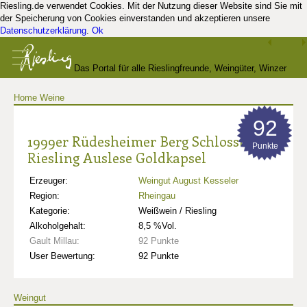
Riesling.de verwendet Cookies. Mit der Nutzung dieser Website sind Sie mit
der Speicherung von Cookies einverstanden und akzeptieren unsere
Datenschutzerklärung
.
Ok
Das Portal für alle Rieslingfreunde, Weingüter, Winzer
Home
Weine
und Kenner
92
1999er Rüdesheimer Berg Schlossberg
Punkte
Riesling Auslese Goldkapsel
Erzeuger:
Weingut August Kesseler
Region:
Rheingau
Kategorie:
Weißwein / Riesling
Alkoholgehalt:
8,5 %Vol.
Gault Millau:
92 Punkte
User Bewertung:
92 Punkte
Weingut