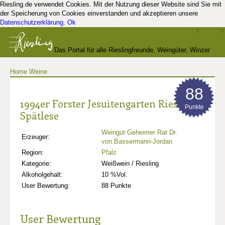
Riesling.de verwendet Cookies. Mit der Nutzung dieser Website sind Sie mit
der Speicherung von Cookies einverstanden und akzeptieren unsere
Datenschutzerklärung
.
Ok
Das Portal für alle Rieslingfreunde, Weingüter, Winzer
Home
Weine
und Kenner
88
1994er Forster Jesuitengarten Riesling
Punkte
Spätlese
Weingut Geheimer Rat Dr.
Erzeuger:
von Bassermann-Jordan
Region:
Pfalz
Kategorie:
Weißwein / Riesling
Alkoholgehalt:
10 %Vol.
User Bewertung:
88 Punkte
User Bewertung