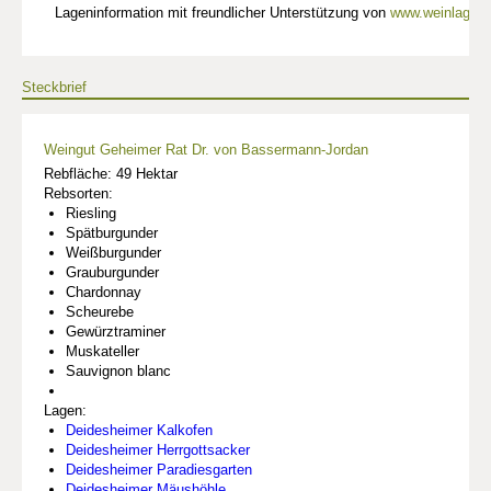
Lageninformation mit freundlicher Unterstützung von
www.weinlagen-
Steckbrief
Weingut Geheimer Rat Dr. von Bassermann-Jordan
Rebfläche: 49 Hektar
Rebsorten:
Riesling
Spätburgunder
Weißburgunder
Grauburgunder
Chardonnay
Scheurebe
Gewürztraminer
Muskateller
Sauvignon blanc
Lagen:
Deidesheimer Kalkofen
Deidesheimer Herrgottsacker
Deidesheimer Paradiesgarten
Deidesheimer Mäushöhle