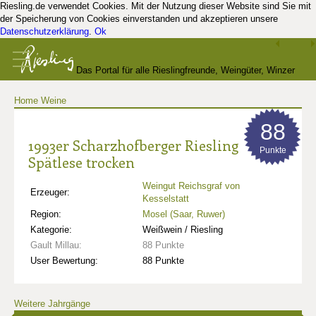
Riesling.de verwendet Cookies. Mit der Nutzung dieser Website sind Sie mit
der Speicherung von Cookies einverstanden und akzeptieren unsere
Datenschutzerklärung
.
Ok
Das Portal für alle Rieslingfreunde, Weingüter, Winzer
Home
Weine
und Kenner
88
1993er Scharzhofberger Riesling
Punkte
Spätlese trocken
Weingut Reichsgraf von
Erzeuger:
Kesselstatt
Region:
Mosel (Saar, Ruwer)
Kategorie:
Weißwein / Riesling
Gault Millau:
88 Punkte
User Bewertung:
88 Punkte
Weitere Jahrgänge