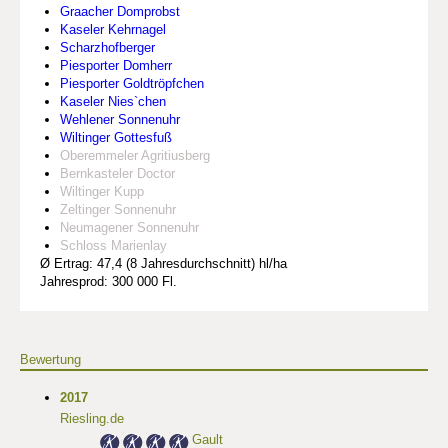
Graacher Domprobst
Kaseler Kehrnagel
Scharzhofberger
Piesporter Domherr
Piesporter Goldtröpfchen
Kaseler Nies`chen
Wehlener Sonnenuhr
Wiltinger Gottesfuß
Oberemmeler Agritiusberg
Bernkasteler Doctor
Wiltinger Kupp
Zeltinger Sonnenuhr
Neumagener Sonnenuhr
Schloss Marienlay
Ø Ertrag: 47,4 (8 Jahresdurchschnitt) hl/ha
Jahresprod: 300 000 Fl.
Bewertung
2017
Riesling.de
Gault