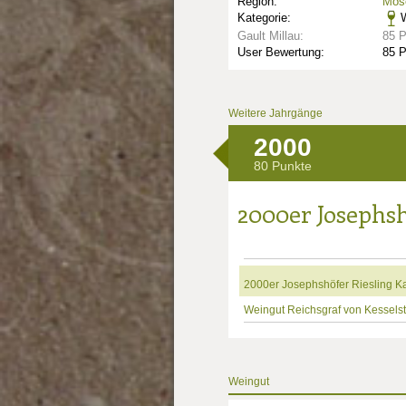
Region:
Mose
Kategorie:
W
Gault Millau:
85 
User Bewertung:
85 
Weitere Jahrgänge
2000
80 Punkte
2000er Josephsh
2000er Josephshöfer Riesling Ka
Weingut Reichsgraf von Kesselst
Weingut