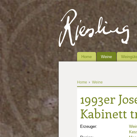
Home
Weine
Weingüte
Home
Weine
1993er Jos
Kabinett 
Erzeuger:
Wein
Kess