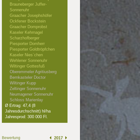
Brauneberger Juffer-
Sonnenuhr
Graacher Josephshöfer
Ockfener Bockstein
Graacher Domprobst
Kaseler Kehrnagel
Scharzhofberger
Piesporter Domherr
Piesporter Goldtröpfchen
Kaseler Nies`chen
Wehlener Sonnenuhr
Wiltinger Gottesfuß
Oberemmeler Agritiusberg
Bernkasteler Doctor
Wiltinger Kupp
Zeltinger Sonnenuhr
Neumagener Sonnenuhr
Schloss Marienlay
Ø Ertrag: 47,4 (8
Jahresdurchschnitt) hl/ha
Jahresprod: 300 000 Fl.
Bewertung
2017