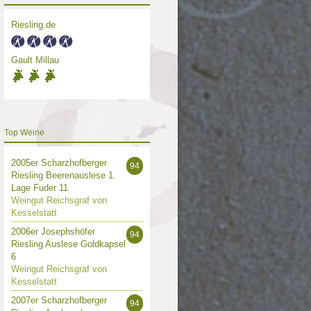
Riesling.de
Gault Millau
Top Weine
2005er Scharzhofberger
94
Riesling Beerenauslese 1.
Lage Fuder 11
Weingut Reichsgraf von
Kesselstatt
2006er Josephshöfer
94
Riesling Auslese Goldkapsel
6
Weingut Reichsgraf von
Kesselstatt
2007er Scharzhofberger
94