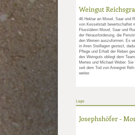
Weingut Reichsgraf
nkte: 4
e Punkte: 4
ng.de Punkte: 4
sling.de Punkte: 4
46 Hektar an Mosel, Saar und 
von Kesselstatt bewirtschaftet 
Flusstälern Mosel, Saar und Ruw
unkte: 3
au Punkte: 3
Millau Punkte: 3
der Herausforderung, die Persön
den Weinen auszuformen. Es wir
in ihren Steillagen gestezt, dadu
Pflege und Erhalt der Reben gew
des Weinguts obliegt dem Tea
Mertes und Michael Weber. Sie
seit dem Tod von Annegret Reh-
weiter.
Lage
Josephshöfer - Mo