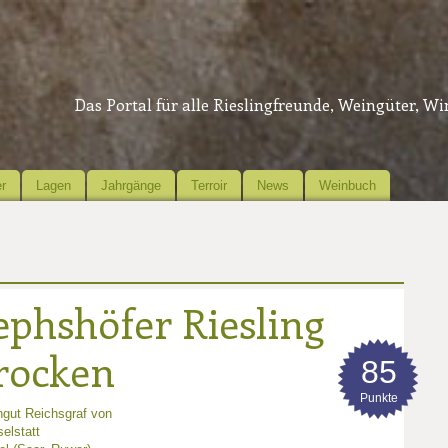
Das Portal für alle Rieslingfreunde, Weingüter, W
r
Lagen
Jahrgänge
Terroir
News
Weinbuch
ephshöfer Riesling
trocken
85
Punkte
gut Reichsgraf von
elstatt