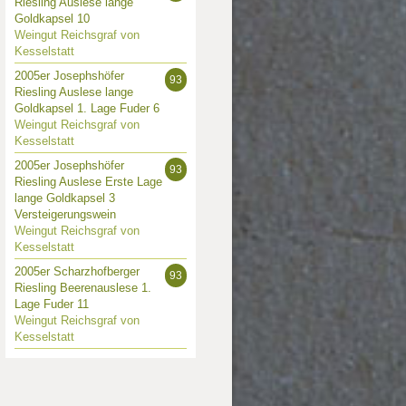
Riesling Auslese lange
Goldkapsel 10
Weingut Reichsgraf von
Kesselstatt
2005er Josephshöfer
93
Riesling Auslese lange
Goldkapsel 1. Lage Fuder 6
Weingut Reichsgraf von
Kesselstatt
2005er Josephshöfer
93
Riesling Auslese Erste Lage
lange Goldkapsel 3
Versteigerungswein
Weingut Reichsgraf von
Kesselstatt
2005er Scharzhofberger
93
Riesling Beerenauslese 1.
Lage Fuder 11
Weingut Reichsgraf von
Kesselstatt