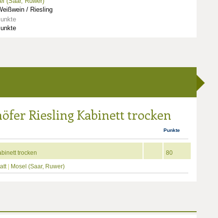
l (Saar, Ruwer)
eißwein / Riesling
Punkte
Punkte
öfer Riesling Kabinett trocken
Punkte
binett trocken
80
att
|
Mosel (Saar, Ruwer)