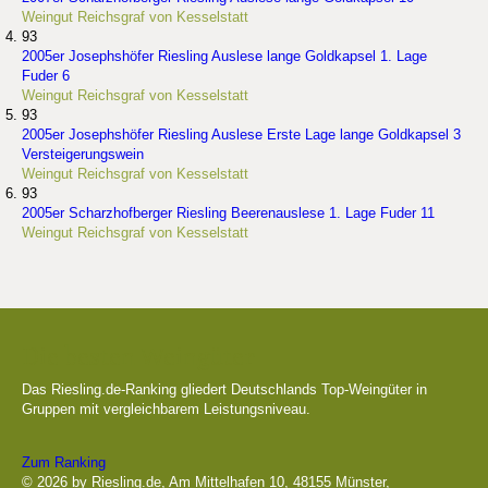
Weingut Reichsgraf von Kesselstatt
93
2005er Josephshöfer Riesling Auslese lange Goldkapsel 1. Lage
Fuder 6
Weingut Reichsgraf von Kesselstatt
93
2005er Josephshöfer Riesling Auslese Erste Lage lange Goldkapsel 3
Versteigerungswein
Weingut Reichsgraf von Kesselstatt
93
2005er Scharzhofberger Riesling Beerenauslese 1. Lage Fuder 11
Weingut Reichsgraf von Kesselstatt
Die besten Weingüter
Das Riesling.de-Ranking gliedert Deutschlands Top-Weingüter in
Gruppen mit vergleichbarem Leistungsniveau.
Zum Ranking
© 2026 by Riesling.de, Am Mittelhafen 10, 48155 Münster,