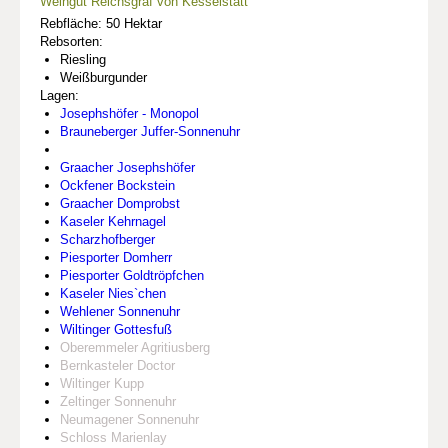
Weingut Reichsgraf von Kesselstatt
Rebfläche: 50 Hektar
Rebsorten:
Riesling
Weißburgunder
Lagen:
Josephshöfer - Monopol
Brauneberger Juffer-Sonnenuhr
Graacher Josephshöfer
Ockfener Bockstein
Graacher Domprobst
Kaseler Kehrnagel
Scharzhofberger
Piesporter Domherr
Piesporter Goldtröpfchen
Kaseler Nies`chen
Wehlener Sonnenuhr
Wiltinger Gottesfuß
Oberemmeler Agritiusberg
Bernkasteler Doctor
Wiltinger Kupp
Zeltinger Sonnenuhr
Neumagener Sonnenuhr
Schloss Marienlay