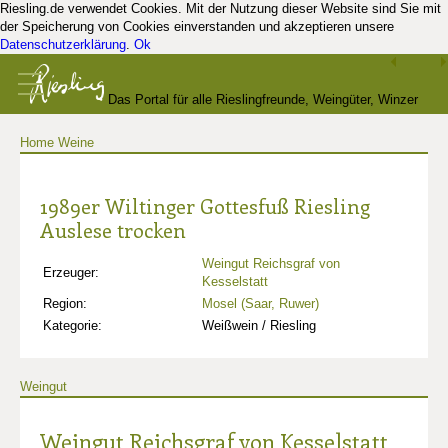
Riesling.de verwendet Cookies. Mit der Nutzung dieser Website sind Sie mit
der Speicherung von Cookies einverstanden und akzeptieren unsere
Datenschutzerklärung
.
Ok
Das Portal für alle Rieslingfreunde, Weingüter, Winzer
Home
Weine
und Kenner
1989er Wiltinger Gottesfuß Riesling
Auslese trocken
Weingut Reichsgraf von
Erzeuger:
Kesselstatt
Region:
Mosel (Saar, Ruwer)
Kategorie:
Weißwein / Riesling
Weingut
Weingut Reichsgraf von Kesselstatt