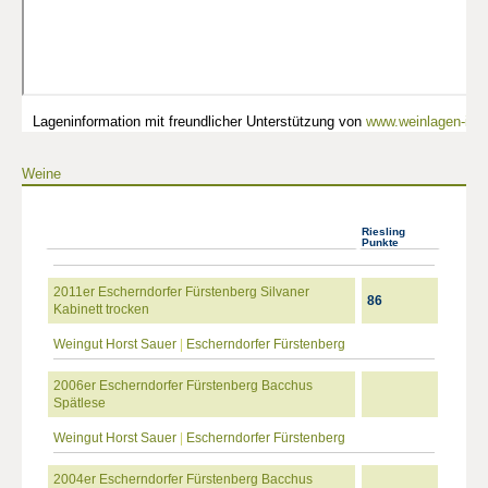
Lageninformation mit freundlicher Unterstützung von
www.weinlagen-info
Weine
Riesling
Punkte
2011er Escherndorfer Fürstenberg Silvaner
86
Kabinett trocken
Weingut Horst Sauer
|
Escherndorfer Fürstenberg
2006er Escherndorfer Fürstenberg Bacchus
Spätlese
Weingut Horst Sauer
|
Escherndorfer Fürstenberg
2004er Escherndorfer Fürstenberg Bacchus