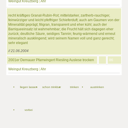
Weingut Kreuzberg
|
Ahr
recht kräftiges Granat-Rubin-Rot; mittelstarker, zartherb-rauchiger,
feinwürziger und leicht pfeffriger Schieferduft; auch am Gaumen von der
Mineralität geprägt; filigran, transparent und eher kühl; auch der
Barriqueeinsatz ist wahrnehmbar; die Frucht hält sich dagegen eher
zurück; deutliche Säure, seidiges Tannin; feurig-wärmend und erneut
mineralisch ausklingend; wird seinem Namen voll und ganz gerecht;
sehr elegant
// 21.06.2004
2001er Dernauer Pfarrwingert Riesling Auslese trocken
86
Weingut Kreuzberg
|
Ahr
liegen lassen
schon trinkbar
trinken
austrinken
vorbei