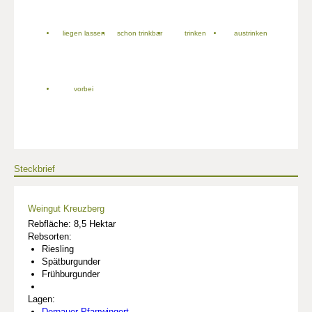
liegen lassen
schon trinkbar
trinken
austrinken
vorbei
Steckbrief
Weingut Kreuzberg
Rebfläche: 8,5 Hektar
Rebsorten:
Riesling
Spätburgunder
Frühburgunder
Lagen:
Dernauer Pfarrwingert