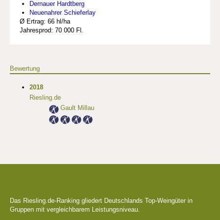
Dernauer Hardtberg
Neuenahrer Schieferlay
Ø Ertrag: 66 hl/ha
Jahresprod: 70 000 Fl.
Bewertung
2018
Riesling.de
Gault Millau
Die besten Weingüter
Das Riesling.de-Ranking gliedert Deutschlands Top-Weingüter in
Gruppen mit vergleichbarem Leistungsniveau.