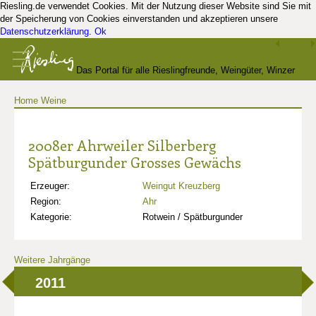
Riesling.de verwendet Cookies. Mit der Nutzung dieser Website sind Sie mit
der Speicherung von Cookies einverstanden und akzeptieren unsere
Datenschutzerklärung
.
Ok
Das Portal für alle Rieslingfreunde, Weingüter, Winzer
Home
Weine
und Kenner
2008er Ahrweiler Silberberg
Spätburgunder Grosses Gewächs
Erzeuger:
Weingut Kreuzberg
Region:
Ahr
Kategorie:
Rotwein / Spätburgunder
Weitere Jahrgänge
2011