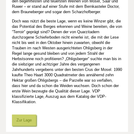
den begehrtesten und teuersten Weinen von Mosel, Saar und
Ruwer – er stand auf einer Stufe mit dem Bernkasteler Doctor,
dem Brauneberger und sogar dem Scharzhofberger.
Doch was nützt die beste Lage, wenn es keine Winzer gibt, die
das Potential des Berges erkennen und Weine bereiten, die von
“Terroir“ geprägt sind? Denen der von Quarzitadern
durchzogene Schieferboden nicht einerlei ist, die mit der Lese
nicht bis weit in den Oktober hinein zuwarten, obwohl die
Trauben im nach Westen ausgerichteten Ohligsberg in der
Regel lange gesund bleiben und von jedem Strahl der
Herbstsonne noch profitieren? „Ohligsberger“ suchte man bis in
die siebziger und achtziger Jahre des vergangenen
Jahrhunderts vergebens unter den besten Crus der Mosel. 1990
kaufte Theo Haart 3000 Quadratmeter des annähernd zehn
Hektar großen Ohligsbergs – die Parzelle war so verfallen,
dass hier und da schon die Weiden wuchsen. Doch schon der
erste Wein bezeugte die Qualität dieser Lage. VDP
klassifizierte Lage, Auszug aus dem Katalog der VDP-
Klassifikation.
Zur Lage