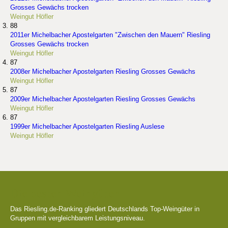
Grosses Gewächs trocken
Weingut Höfler
88
2011er Michelbacher Apostelgarten "Zwischen den Mauern" Riesling
Grosses Gewächs trocken
Weingut Höfler
87
2008er Michelbacher Apostelgarten Riesling Grosses Gewächs
Weingut Höfler
87
2009er Michelbacher Apostelgarten Riesling Grosses Gewächs
Weingut Höfler
87
1999er Michelbacher Apostelgarten Riesling Auslese
Weingut Höfler
Die besten Weingüter
Das Riesling.de-Ranking gliedert Deutschlands Top-Weingüter in
Gruppen mit vergleichbarem Leistungsniveau.