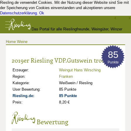
Riesling.de verwendet Cookies. Mit der Nutzung dieser Website sind Sie mit
der Speicherung von Cookies einverstanden und akzeptieren unsere
Datenschutzerklärung
.
Ok
Das Portal für alle Rieslingfreunde, Weingüter, Winzer
Home
Weine
und Kenner
85
2019er Riesling VDP.Gutswein trocken
Punkte
Erzeuger:
Weingut Hans Wirsching
Region:
Franken
Kategorie:
Weißwein / Riesling
User Bewertung:
85 Punkte
Riesling.de:
85 Punkte
Preis:
8,20 €
Bewertung