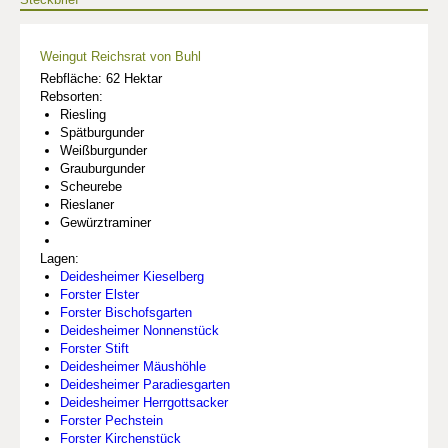
Weingut Reichsrat von Buhl
Rebfläche: 62 Hektar
Rebsorten:
Riesling
Spätburgunder
Weißburgunder
Grauburgunder
Scheurebe
Rieslaner
Gewürztraminer
Lagen:
Deidesheimer Kieselberg
Forster Elster
Forster Bischofsgarten
Deidesheimer Nonnenstück
Forster Stift
Deidesheimer Mäushöhle
Deidesheimer Paradiesgarten
Deidesheimer Herrgottsacker
Forster Pechstein
Forster Kirchenstück