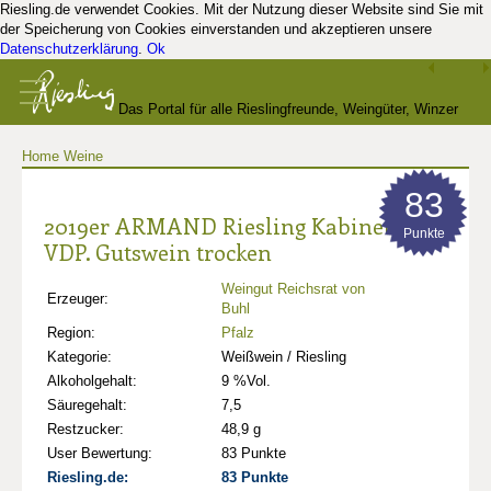
Riesling.de verwendet Cookies. Mit der Nutzung dieser Website sind Sie mit
der Speicherung von Cookies einverstanden und akzeptieren unsere
Datenschutzerklärung
.
Ok
Das Portal für alle Rieslingfreunde, Weingüter, Winzer
Home
Weine
und Kenner
83
2019er ARMAND Riesling Kabinett
Punkte
VDP. Gutswein trocken
Weingut Reichsrat von
Erzeuger:
Buhl
Region:
Pfalz
Kategorie:
Weißwein / Riesling
Alkoholgehalt:
9 %Vol.
Säuregehalt:
7,5
Restzucker:
48,9 g
User Bewertung:
83 Punkte
Riesling.de:
83 Punkte