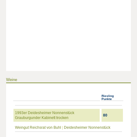
Weine
Riesling
Punkte
1993er Deidesheimer Nonnenstück
80
Grauburgunder Kabinett trocken
Weingut Reichsrat von Buhl
|
Deidesheimer Nonnenstück