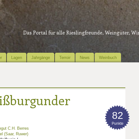
Das Portal für alle Rieslingfreunde, Weingüter, W
r
Lagen
Jahrgänge
Terroir
News
Weinbuch
ißburgunder
82
Punkte
gut C.H. Berres
l (Saar, Ruwer)