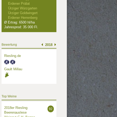
Erdener Prälat
Ürziger Würzgarten
Ürziger Goldwingert
Erdener Herrenberg
Ø Ertrag: 6500 hl/ha
Jahresprod: 35 000 Fl.
Bewertung
2018
Riesling.de
Gault Millau
Top Weine
2018er Riesling
92
Beerenauslese