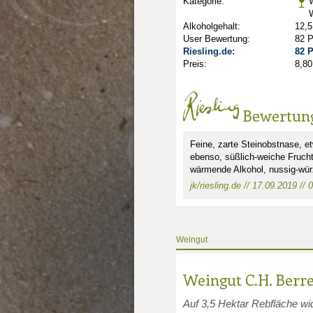
Kategorie:
Alkoholgehalt:
12,5
User Bewertung:
82 
Riesling.de:
82 
Preis:
8,80
Bewertun
Feine, zarte Steinobstnase, 
ebenso, süßlich-weiche Frucht
nkte: 2
e Punkte: 2
wärmende Alkohol, nussig-würzi
jk/riesling.de // 17.09.2019 //
unkte: 1
Weingut
Weingut C.H. Berr
Auf 3,5 Hektar Rebfläche wi