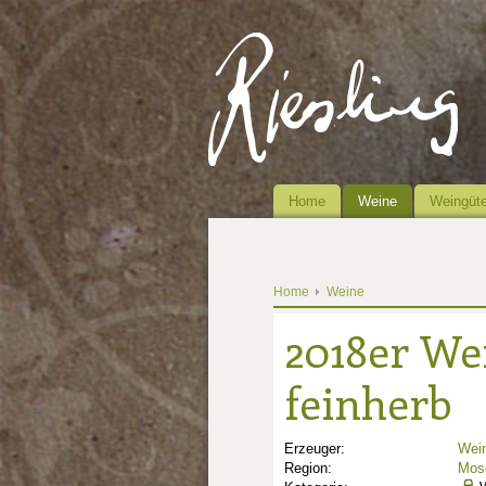
Home
Weine
Weingüte
Home
Weine
2018er We
feinherb
Erzeuger:
Wein
Region:
Mose