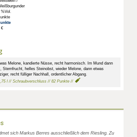
Weißwein /
Weißburgunder
 %Vol.
Punkte
Punkte
 €
g
etwas Melone, kandierte Nüsse, recht harmonisch. Im Mund dann
, Sternfrucht, helles Steinobst, wieder Melone, dann etwas
ger, recht fülliger Nachhall, ordentlicher Abgang.
 0,75 l // Schraubverschluss // 82 Punkte //
es
dmet sich Markus Berres ausschließlich dem Riesling. Zu